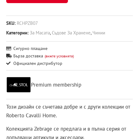
SKU:
RCHPZB07
Категории:
За Масата
,
Съдове За Хранене
,
Чинии
Сигурно плащане
Бърза доставка
(вижте условията)
Официален дистрибутор
Premium membership
Този дизайн се съчетава добре и с други колекции от
Roberto Cavalli Home.
Колекцията Zebrage се предлага и в пълна серия от
допълващи артикули и аксесоари.