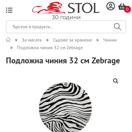
0
За масата
Съдове за хранене
Чинии
Подложна чиния 32 см Zebrage
Подложна чиния 32 см Zebrage