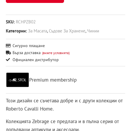
SKU:
RCHPZB02
Категории:
За Масата
,
Съдове За Хранене
,
Чинии
Сигурно плащане
Бърза доставка
(вижте условията)
Официален дистрибутор
Premium membership
Този дизайн се съчетава добре и с други колекции от
Roberto Cavalli Home.
Колекцията Zebrage се предлага и в пълна серия от
допълващи артикули и аксесоари.