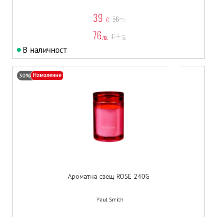
39
56
€
€
76
110
лв.
лв.
В наличност
Намаление
30%
Ароматна свещ ROSE 240G
Paul Smith