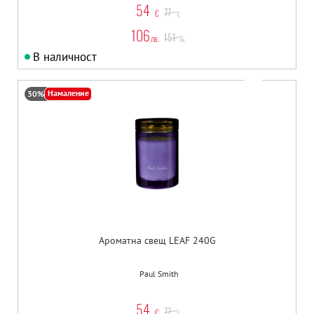
54
77
€
€
106
151
лв.
лв.
В наличност
Намаление
30%
Ароматна свещ LEAF 240G
Paul Smith
54
77
€
€