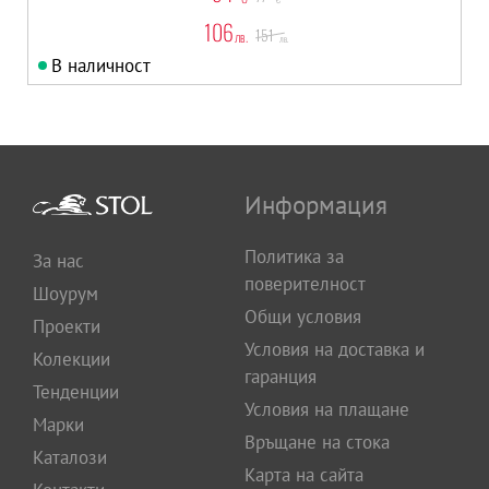
106
151
лв.
лв.
В наличност
Информация
Политика за
За нас
поверителност
Шоурум
Общи условия
Проекти
Условия на доставка и
Колекции
гаранция
Тенденции
Условия на плащане
Марки
Връщане на стока
Каталози
Карта на сайта