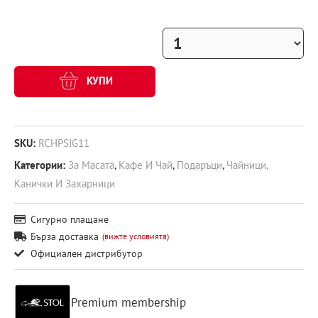
КУПИ
SKU:
RCHPSIG11
Категории:
За Масата
,
Кафе И Чай
,
Подаръци
,
Чайници,
Канички И Захарници
Сигурно плащане
Бърза доставка
(вижте условията)
Официален дистрибутор
Premium membership