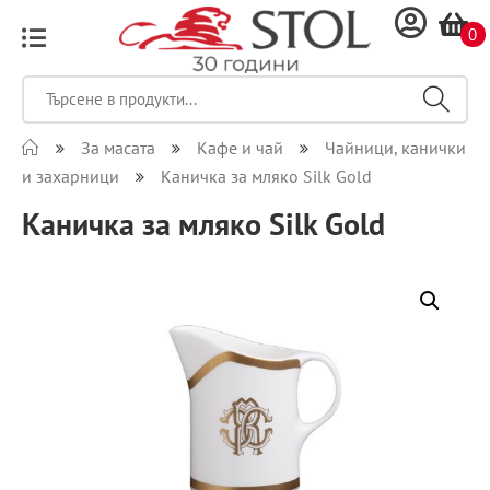
0
За масата
Кафе и чай
Чайници, канички
и захарници
Каничка за мляко Silk Gold
Каничка за мляко Silk Gold