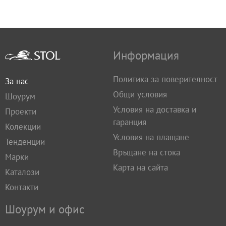
Информация
Политика за поверителност
За нас
Общи условия
Шоурум
Условия на доставка и
Проекти
гаранция
Колекции
Условия на плащане
Тенденции
Връщане на стока
Марки
Карта на сайта
Каталози
Контакти
Шоурум и офис