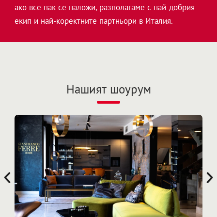
ако все пак се наложи, разполагаме с най-добрия
екип и най-коректните партньори в Италия.
Нашият шоурум