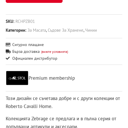
SKU:
RCHPZB01
Категории:
За Масата
,
Съдове За Хранене
,
Чинии
Сигурно плащане
Бърза доставка
(вижте условията)
Официален дистрибутор
Premium membership
Този дизайн се съчетава добре и с други колекции от
Roberto Cavalli Home.
Колекцията Zebrage се предлага и в пълна серия от
допълващи артикули и аксесоари.