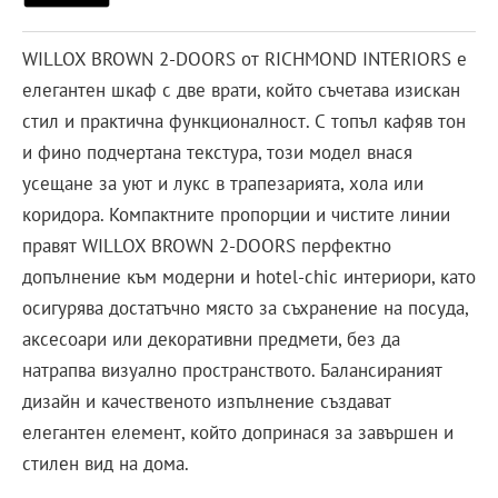
WILLOX BROWN 2-DOORS от RICHMOND INTERIORS е
елегантен шкаф с две врати, който съчетава изискан
стил и практична функционалност. С топъл кафяв тон
и фино подчертана текстура, този модел внася
усещане за уют и лукс в трапезарията, хола или
коридора. Компактните пропорции и чистите линии
правят WILLOX BROWN 2-DOORS перфектно
допълнение към модерни и hotel-chic интериори, като
осигурява достатъчно място за съхранение на посуда,
аксесоари или декоративни предмети, без да
натрапва визуално пространството. Балансираният
дизайн и качественото изпълнение създават
елегантен елемент, който допринася за завършен и
стилен вид на дома.