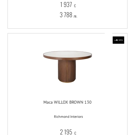
1 937
€
3 788
лв.
Маса WILLOX BROWN 130
Richmond Interiors
2 195
€