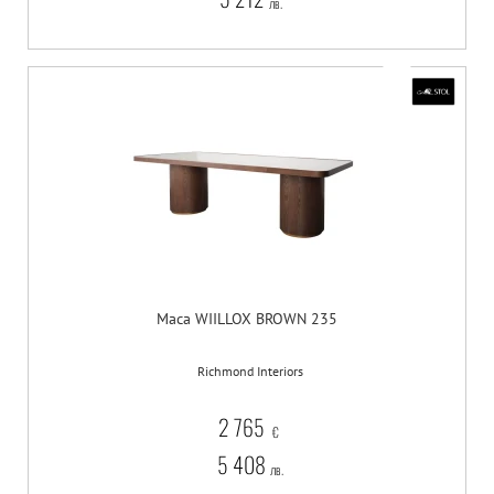
лв.
Маса WIILLOX BROWN 235
Richmond Interiors
2 765
€
5 408
лв.