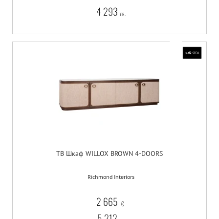
4 293
лв.
ТВ Шкаф WILLOX BROWN 4-DOORS
Richmond Interiors
2 665
€
5 212