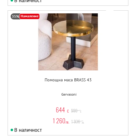
В наличност
Намаление
35%
Помощна маса BRASS 43
Gervasoni
644
990
€
€
1 260
1 936
лв.
лв.
В наличност