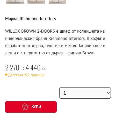
Марка:
Richmond Interiors
WILLOX BROWN 2-DOORS е шкаф от колекцията на
нидерландския бранд Richmond Interiors. Шкафът е
изработен от дърво, текстил и метал. Тапициран е в
лен и е с периметър от дърво – финиш Brown.
2 270
4 440
€
лв.
Доставка 2/5 седмици
КУПИ