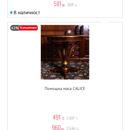
581
968
лв.
лв.
В наличност
Намаление
62%
Помощна маса CALICE
491
1 301
€
€
960
2 545
лв.
лв.