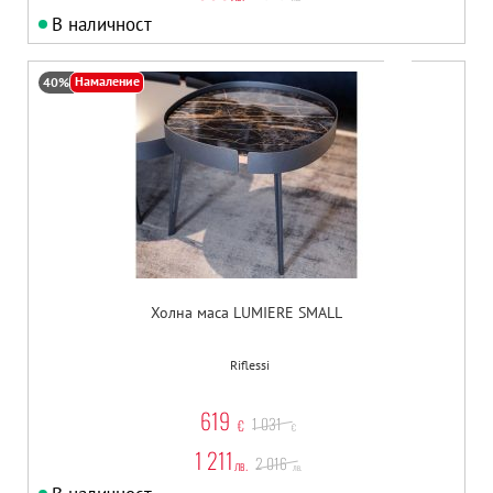
В наличност
Намаление
40%
Холна маса LUMIERE SMALL
Riflessi
619
1 031
€
€
1 211
2 016
лв.
лв.