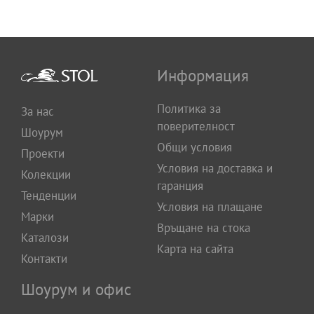
Информация
Политика за
За нас
поверителност
Шоурум
Общи условия
Проекти
Условия на доставка и
Колекции
гаранция
Тенденции
Условия на плащане
Марки
Връщане на стока
Каталози
Карта на сайта
Контакти
Шоурум и офис