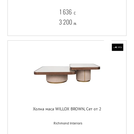
1 636
€
3 200
лв.
Холна маса WILLOX BROWN, Сет от 2
Richmond Interiors