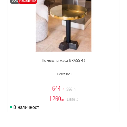
Намаление
35%
Помощна маса BRASS 43
Gervasoni
644
990
€
€
1 260
1 936
лв.
лв.
В наличност