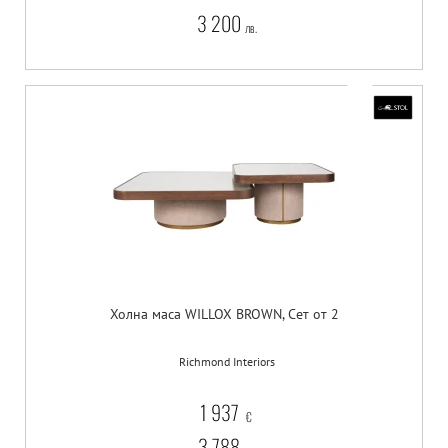
3 200
лв.
Холна маса WILLOX BROWN, Сет от 2
Richmond Interiors
1 937
€
3 788