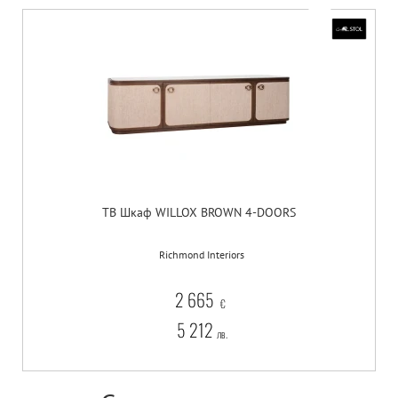
ТВ Шкаф WILLOX BROWN 4-DOORS
Richmond Interiors
2 665
€
5 212
лв.