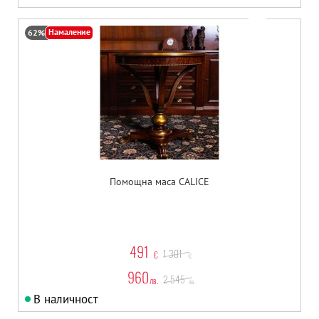
Намаление
62%
Помощна маса CALICE
491
1 301
€
€
960
2 545
лв.
лв.
В наличност