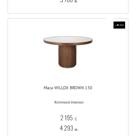
лв.
Маса WILLOX BROWN 130
Richmond Interiors
2 195
€
4 293
лв.