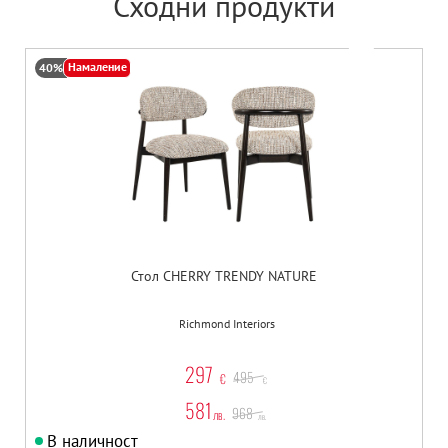
Сходни продукти
Намаление
40%
Стол CHERRY TRENDY NATURE
Richmond Interiors
297
495
€
€
581
968
лв.
лв.
В наличност