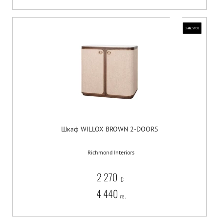
Шкаф WILLOX BROWN 2-DOORS
Richmond Interiors
2 270
€
4 440
лв.