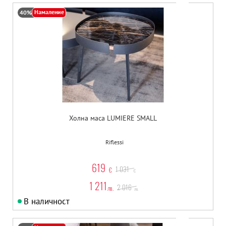
Намаление
40%
Холна маса LUMIERE SMALL
Riflessi
619
1 031
€
€
1 211
2 016
лв.
лв.
В наличност