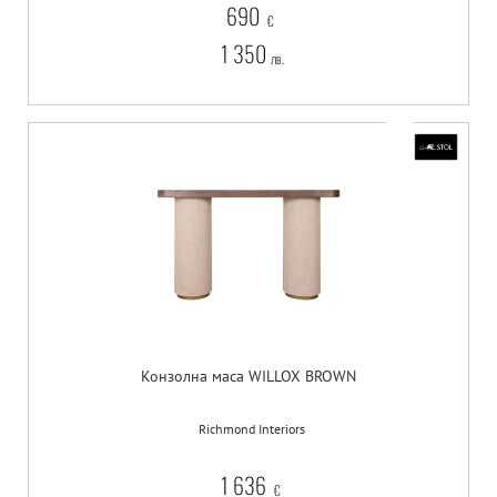
690
€
1 350
лв.
Конзолна маса WILLOX BROWN
Richmond Interiors
1 636
€