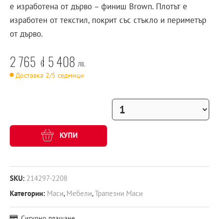
е изработена от дърво – финиш Brown. Плотът е
изработен от текстил, покрит със стъкло и периметър
от дърво.
2 765
5 408
€
лв.
Доставка 2/5 седмици
КУПИ
SKU:
214297-2208
Категории:
Маси
,
Мебели
,
Трапезни Маси
Сигурно плащане