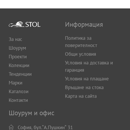
Информация
Политика за
За нас
поверителност
Шоурум
Общи условия
Проекти
Условия на доставка и
Колекции
гаранция
Тенденции
Условия на плащане
Марки
Връщане на стока
Каталози
Карта на сайта
Контакти
Шоурум и офис
София, бул.“А.Пушкин“ 31