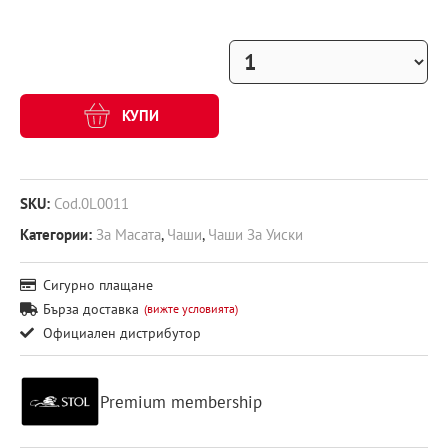
КУПИ
SKU:
Cod.0L0011
Категории:
За Масата
,
Чаши
,
Чаши За Уиски
Сигурно плащане
Бърза доставка
(вижте условията)
Официален дистрибутор
Premium membership