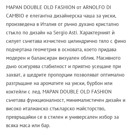
MAPAN DOUBLE OLD FASHION от ARNOLFO DI
CAMBIO е елегантна дизайнерска чаша за уиски,
произведена в Италия от ръчно духано кристално
стъкло по дизайн на Sergio Asti. Характерният ѝ
силует съчетава изчистено цилиндрично тяло с фино
подчертана геометрия в основата, което придава
модерен и балансиран визуален облик. Масивното
дъно осигурява стабилност и приятно усещане при
захват, а щедрите пропорции позволяват оптимално
разгръщане на ароматите на уиски, бурбон или
коктейли с лед. MAPAN DOUBLE OLD FASHION
съчетава функционалност, минималистичен дизайн и
високо италианско стъкларско майсторство,
превръщайки се в стилен и универсален избор за
всяка маса или бар.