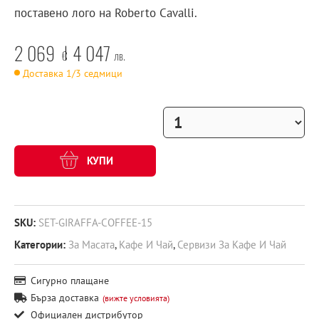
поставено лого на Roberto Cavalli.
2 069
4 047
€
лв.
Доставка 1/3 седмици
КУПИ
SKU:
SET-GIRAFFA-COFFEE-15
Категории:
За Масата
,
Кафе И Чай
,
Сервизи За Кафе И Чай
Сигурно плащане
Бърза доставка
(вижте условията)
Официален дистрибутор