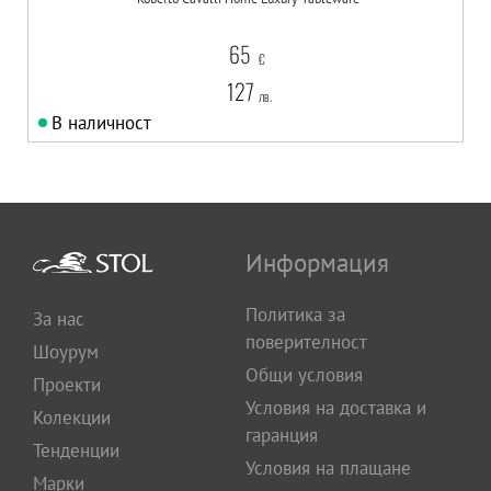
65
€
127
лв.
В наличност
Информация
Политика за
За нас
поверителност
Шоурум
Общи условия
Проекти
Условия на доставка и
Колекции
гаранция
Тенденции
Условия на плащане
Марки