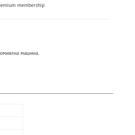
remium membership
ъдомиялна машина.