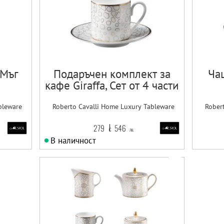
/Мъг
Подаръчен комплект за
Чаш
кафе Giraffa, Сет от 4 части
bleware
Roberto Cavalli Home Luxury Tableware
Rober
279
546
€
лв.
В наличност