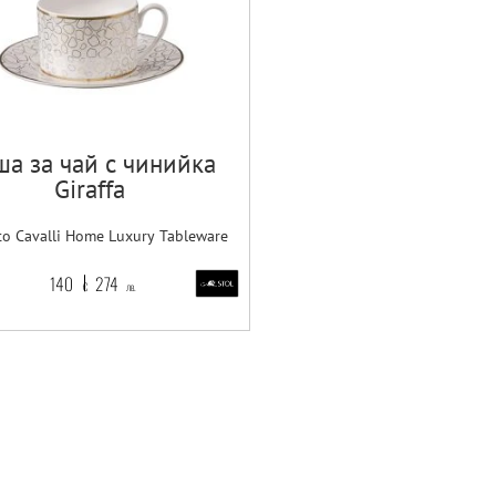
а за чай с чинийка
Giraffa
to Cavalli Home Luxury Tableware
140
274
€
лв.