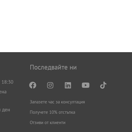
Последвайте ни
 18:30
ена
Запазете час за консултация
н ден
Получете 10% отстъпка
Отзиви от клиенти