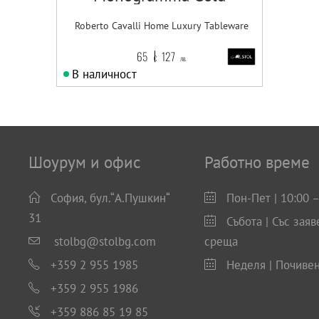
Roberto Cavalli Home Luxury Tableware
65
127
€
лв.
В наличност
Шоурум и офис
Работно време
София, бул.“А.Пушкин“
Пон-Пет | 10:00 –
31
Събота | Със заяв
stolbg@stolbg.com
среща
+359 2 955 1985
Неделя | Почиве
+359 2 955 1986
+359 886 85 19 85