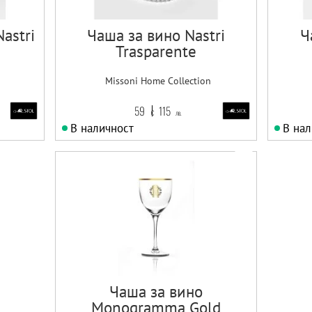
astri
Чаша за вино Nastri
Ч
Trasparente
Missoni Home Collection
59
115
€
лв.
В наличност
В нал
Чаша за вино
Monogramma Gold