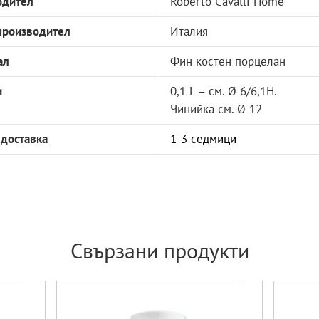
одител
Roberto Cavalli Home
производител
Италия
ал
Фин костен порцелан
и
0,1 L – см. Ø 6/6,1Н.
Чинийка см. Ø 12
 доставка
1-3 седмици
Свързани продукти