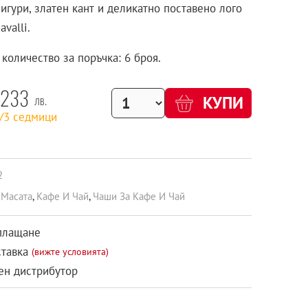
игури, златен кант и деликатно поставено лого
avalli.
количество за поръчка: 6 броя.
233
лв.
КУПИ
1/3 седмици
2
 Масата
,
Кафе И Чай
,
Чаши За Кафе И Чай
плащане
ставка
(вижте условията)
н дистрибутор