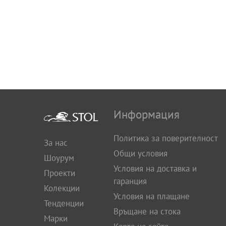
Информация
Политика за поверителност
За нас
Общи условия
Шоурум
Условия на доставка и
Проекти
гаранция
Колекции
Условия на плащане
Тенденции
Връщане на стока
Марки