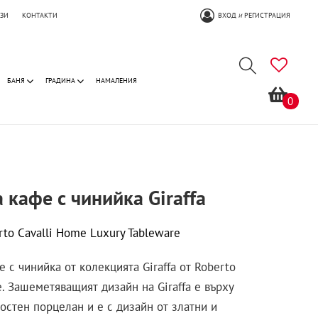
ОЗИ
КОНТАКТИ
ВХОД
РЕГИСТРАЦИЯ
И
БАНЯ
ГРАДИНА
НАМАЛЕНИЯ
0
 кафе с чинийка Giraffa
rto Cavalli Home Luxury Tableware
 с чинийка от колекцията Giraffa от Roberto
e. Зашеметяващият дизайн на Giraffa е върху
костен порцелан и е с дизайн от златни и