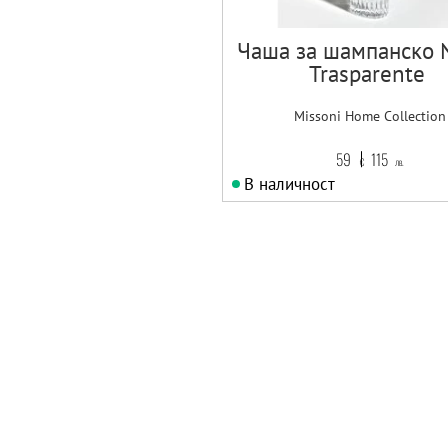
Чаша за шампанско N
Trasparente
Missoni Home Collection
59
115
€
лв.
В наличност