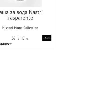
аша за вода Nastri
Trasparente
Missoni Home Collection
59
115
€
лв.
ичност