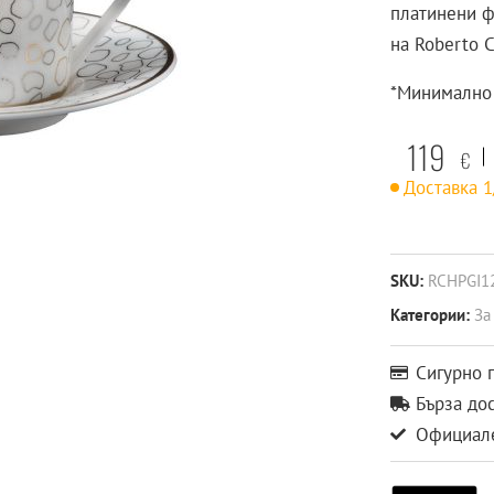
платинени ф
на Roberto C
*Минимално 
119
€
Доставка 
SKU:
RCHPGI1
Категории:
За
Сигурно 
Бърза до
Официале