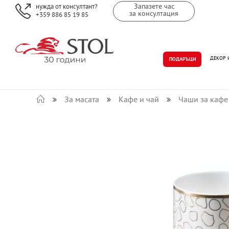
Запазете час
нужда от консултант?
за консултация
+359 886 85 19 85
ДЕКОР 
ПОДАРЪЦИ
За масата
Кафе и чай
Чаши за кафе