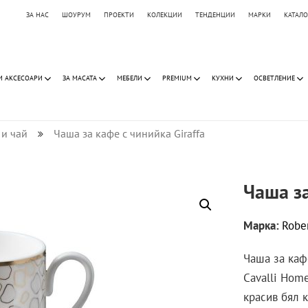
ЗА НАС
ШОУРУМ
ПРОЕКТИ
КОЛЕКЦИИ
ТЕНДЕНЦИИ
МАРКИ
КАТАЛ
И АКСЕСОАРИ
ЗА МАСАТА
МЕБЕЛИ
PREMIUM
КУХНИ
ОСВЕТЛЕНИЕ
 и чай
Чаша за кафе с чинийка Giraffa
Чаша за
Марка:
Robe
Чаша за кафе
Cavalli Hom
красив бял 