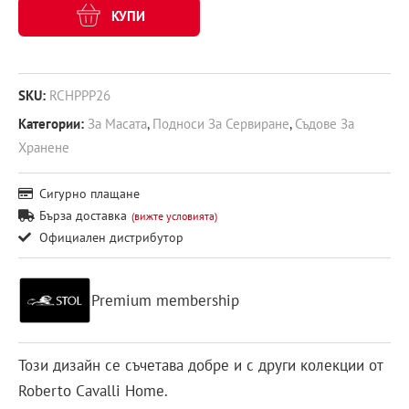
КУПИ
SKU:
RCHPPP26
Категории:
За Масата
,
Подноси За Сервиране
,
Съдове За
Хранене
Сигурно плащане
Бърза доставка
(вижте условията)
Официален дистрибутор
Premium membership
Този дизайн се съчетава добре и с други колекции от
Roberto Cavalli Home.