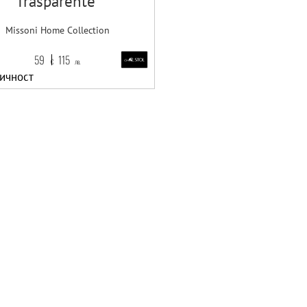
Trasparente
Missoni Home Collection
59
115
€
лв.
ичност