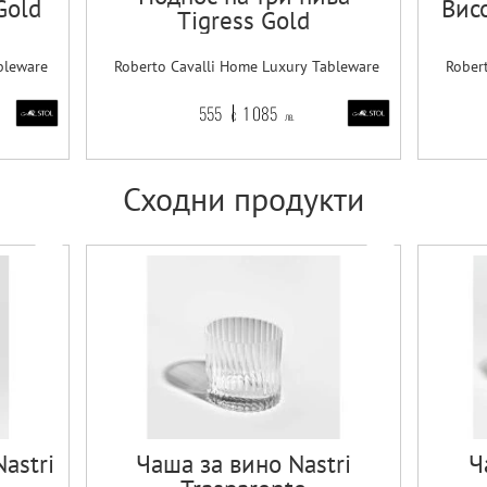
Gold
Висо
Tigress Gold
bleware
Roberto Cavalli Home Luxury Tableware
Rober
555
1 085
€
лв.
Сходни продукти
astri
Чаша за вино Nastri
Ч