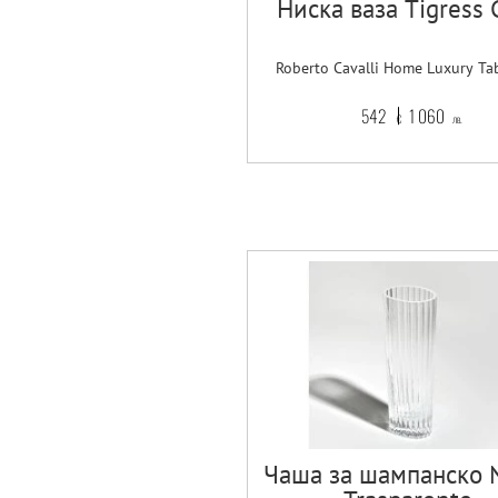
Ниска ваза Tigress 
Roberto Cavalli Home Luxury Ta
542
1 060
€
лв.
Чаша за шампанско N