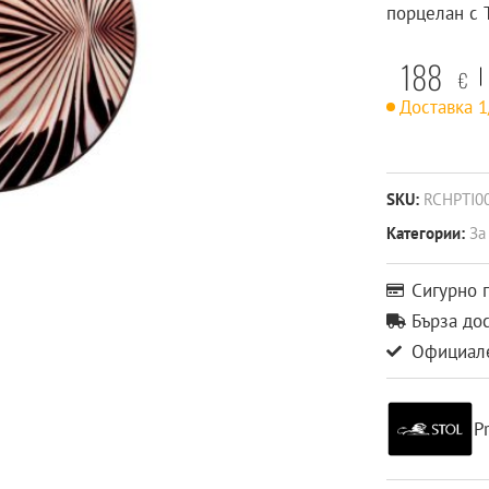
порцелан с T
188
€
Доставка 
SKU:
RCHPTI0
Категории:
За
Сигурно 
Бърза до
Официале
P