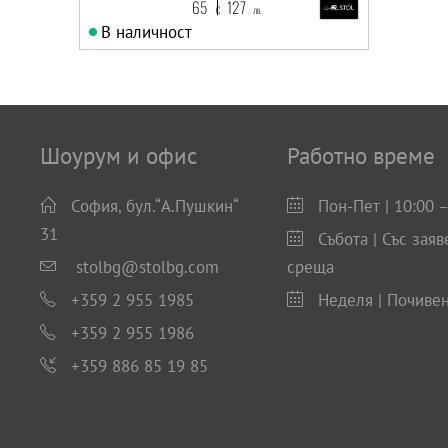
65
127
€
лв.
В наличност
Шоурум и офис
Работно време
София, бул.“А.Пушкин“
Пон-Пет | 10:00 –
31
Събота | Със заяв
stolbg@stolbg.com
среща
+359 2 955 1985
Неделя | Почиве
+359 2 955 1986
+359 886 85 19 85