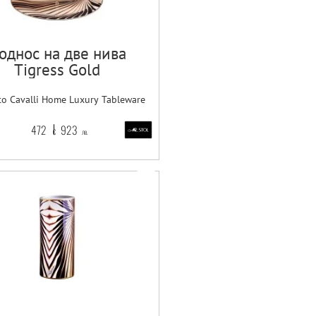
однос на две нива
Tigress Gold
to Cavalli Home Luxury Tableware
472
923
€
лв.