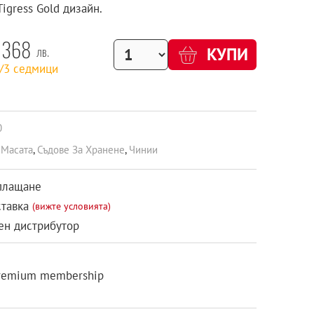
igress Gold дизайн.
368
лв.
КУПИ
1/3 седмици
0
 Масата
,
Съдове За Хранене
,
Чинии
плащане
ставка
(вижте условията)
н дистрибутор
remium membership