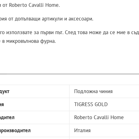
 от Roberto Cavalli Home.
ерия от допълващи артикули и аксесоари.
го използвате за първи път. След това може да се мие в с
е в микровълнова фурна.
дукт
Подложна чиния
ия
TIGRESS GOLD
одител
Roberto Cavalli Home
производител
Италия