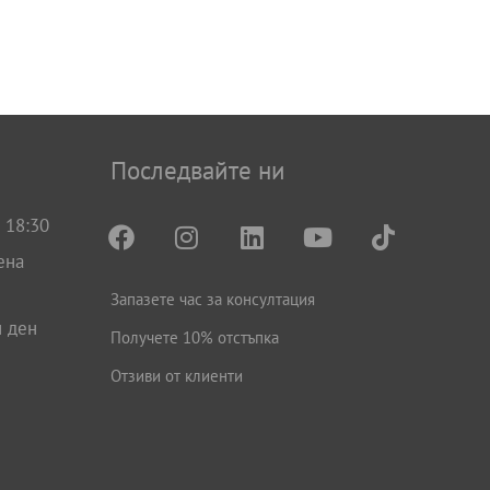
Последвайте ни
 18:30
ена
Запазете час за консултация
н ден
Получете 10% отстъпка
Отзиви от клиенти