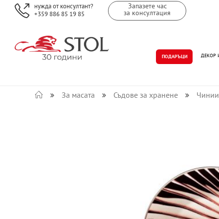
Запазете час
нужда от консултант?
за консултация
+359 886 85 19 85
ДЕКОР 
ПОДАРЪЦИ
За масата
Съдове за хранене
Чинии