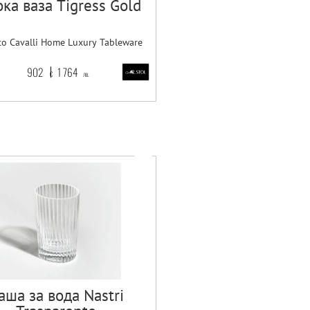
ка ваза Tigress Gold
to Cavalli Home Luxury Tableware
902
1 764
€
лв.
аша за вода Nastri