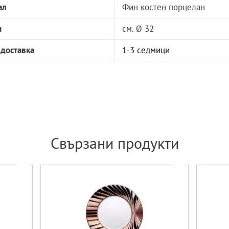
ал
Фин костен порцелан
и
см. Ø 32
 доставка
1-3 седмици
Свързани продукти