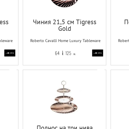
ess
Чиния 21,5 см Tigress
П
Gold
bleware
Roberto Cavalli Home Luxury Tableware
Rober
64
125
€
лв.
Поднос на три нива