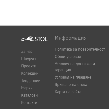
Информация
Политика за поверителност
За нас
Общи условия
Шоурум
Условия на доставка и
Проекти
гаранция
Колекции
Условия на плащане
Тенденции
Връщане на стока
Марки
Карта на сайта
Каталози
Контакти