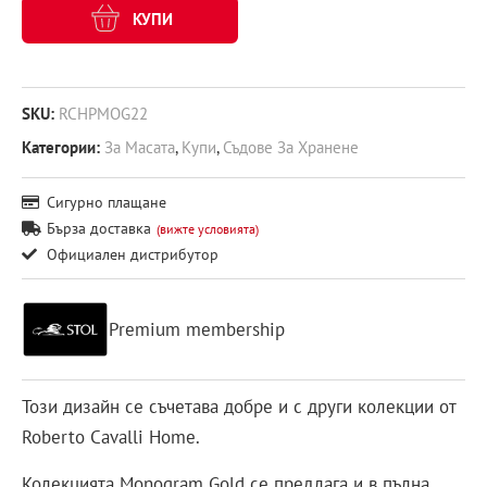
КУПИ
SKU:
RCHPMOG22
Категории:
За Масата
,
Купи
,
Съдове За Хранене
Сигурно плащане
Бърза доставка
(вижте условията)
Официален дистрибутор
Premium membership
Този дизайн се съчетава добре и с други колекции от
Roberto Cavalli Home.
Колекцията Monogram Gold се предлага и в пълна