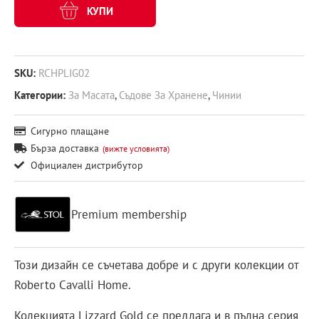
КУПИ
SKU:
RCHPLIG02
Категории:
За Масата
,
Съдове За Хранене
,
Чинии
Сигурно плащане
Бърза доставка
(вижте условията)
Официален дистрибутор
Premium membership
Този дизайн се съчетава добре и с други колекции от
Roberto Cavalli Home.
Колекцията Lizzard Gold се предлага и в пълна серия