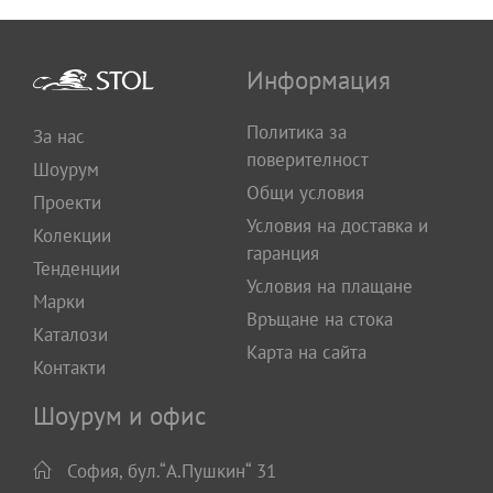
Информация
Политика за
За нас
поверителност
Шоурум
Общи условия
Проекти
Условия на доставка и
Колекции
гаранция
Тенденции
Условия на плащане
Марки
Връщане на стока
Каталози
Карта на сайта
Контакти
Шоурум и офис
София, бул.“А.Пушкин“ 31