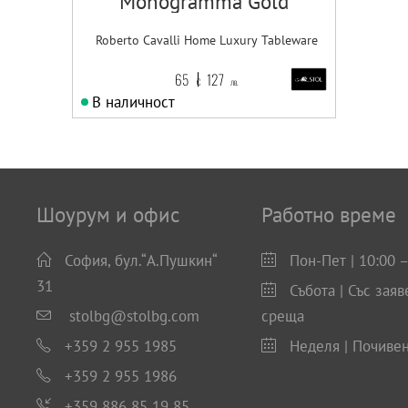
Monogramma Gold
Roberto Cavalli Home Luxury Tableware
65
127
€
лв.
В наличност
Шоурум и офис
Работно време
София, бул.“А.Пушкин“
Пон-Пет | 10:00 –
31
Събота | Със заяв
stolbg@stolbg.com
среща
+359 2 955 1985
Неделя | Почиве
+359 2 955 1986
+359 886 85 19 85