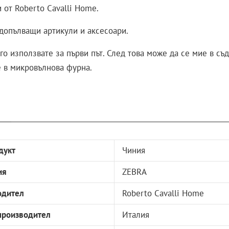
 от Roberto Cavalli Home.
 допълващи артикули и аксесоари.
го използвате за първи път. След това може да се мие в с
е в микровълнова фурна.
дукт
Чиния
ия
ZEBRA
одител
Roberto Cavalli Home
производител
Италия