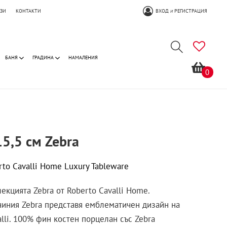
ОЗИ
КОНТАКТИ
ВХОД
РЕГИСТРАЦИЯ
И
БАНЯ
ГРАДИНА
НАМАЛЕНИЯ
0
5,5 см Zebra
rto Cavalli Home Luxury Tableware
екцията Zebra от Roberto Cavalli Home.
чиния Zebra представя емблематичен дизайн на
alli. 100% фин костен порцелан със Zebra