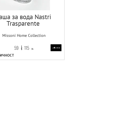
аша за вода Nastri
Trasparente
Missoni Home Collection
59
115
€
лв.
ичност