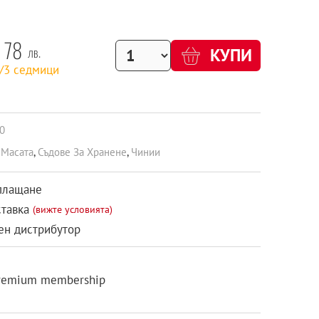
78
лв.
КУПИ
1/3 седмици
0
 Масата
,
Съдове За Хранене
,
Чинии
плащане
ставка
(вижте условията)
н дистрибутор
remium membership