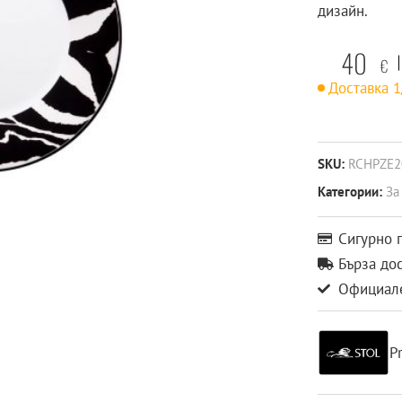
дизайн.
40
€
Доставка 
SKU:
RCHPZE2
Категории:
За
Сигурно 
Бърза до
Официале
P