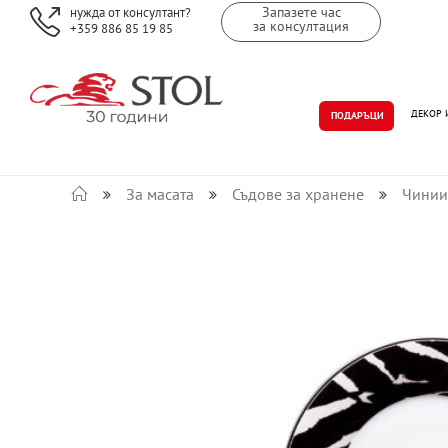
Запазете час
нужда от консултант?
за консултация
+359 886 85 19 85
ДЕКОР 
ПОДАРЪЦИ
За масата
Съдове за хранене
Чинии