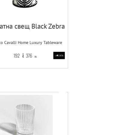
атна свещ Black Zebra
to Cavalli Home Luxury Tableware
192
376
€
лв.