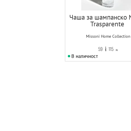
Чаша за шампанско N
Trasparente
Missoni Home Collection
59
115
€
лв.
В наличност