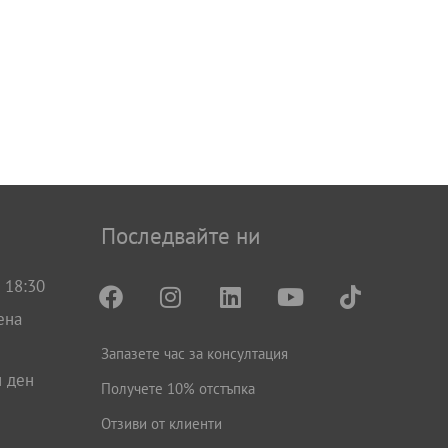
Последвайте ни
 18:30
ена
Запазете час за консултация
н ден
Получете 10% отстъпка
Отзиви от клиенти