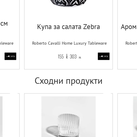
 см
Купа за салата Zebra
Аром
bleware
Roberto Cavalli Home Luxury Tableware
Rober
155
303
€
лв.
Сходни продукти