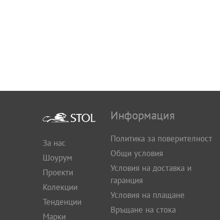
Информация
Политика за поверителност
За нас
Общи условия
Шоурум
Условия на доставка и
Проекти
гаранция
Колекции
Условия на плащане
Тенденции
Връщане на стока
Марки