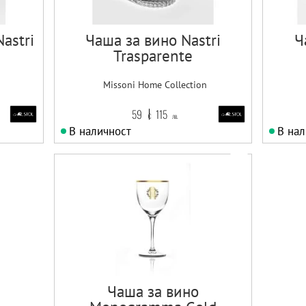
astri
Чаша за вино Nastri
Ч
Trasparente
Missoni Home Collection
59
115
€
лв.
В наличност
В нал
Чаша за вино