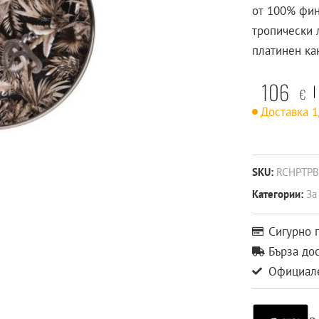
от 100% фин
тропически 
платинен ка
106
€
Доставка 
SKU:
RCHPTPB
Категории:
За
Сигурно 
Бърза до
Официале