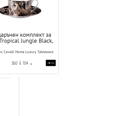
аръчен комплект за
Tropical Jungle Black,
Сет от 4 части
to Cavalli Home Luxury Tableware
360
704
€
лв.