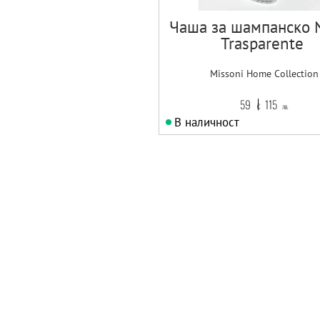
Чаша за шампанско N
Trasparente
Missoni Home Collection
59
115
€
лв.
В наличност