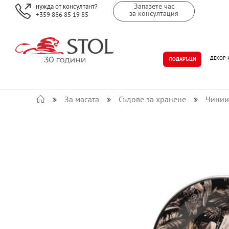
Запазете час
нужда от консултант?
за консултация
+359 886 85 19 85
ДЕКОР 
ПОДАРЪЦИ
За масата
Съдове за хранене
Чинии