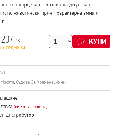
 костен порцелан с дизайн на джунгла с
листа, животински принт, характерна змия и
нт.
207
лв.
КУПИ
1/3 седмици
20
 Масата
,
Съдове За Хранене
,
Чинии
плащане
ставка
(вижте условията)
н дистрибутор