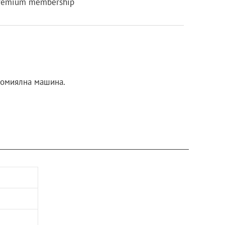
remium membership
ъдомиялна машина.