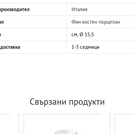
производител
Италия
ал
Фин костен порцелан
и
см. Ø 15,5
 доставка
1-3 седмици
Свързани продукти