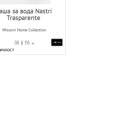
аша за вода Nastri
Trasparente
Missoni Home Collection
59
115
€
лв.
ичност