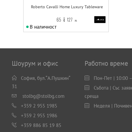
Roberto Cavalli Home Luxury Tableware
65
127
€
лв.
В наличност
Шоурум и офис
Работно време
София, бул.“А.Пушкин“
Пон-Пет | 10:00 –
31
Събота | Със заяв
stolbg@stolbg.com
среща
+359 2 955 1985
Неделя | Почиве
+359 2 955 1986
+359 886 85 19 85