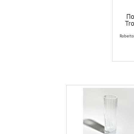
По
Tro
Roberto