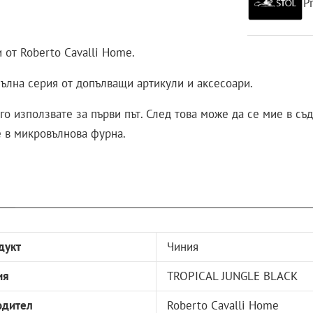
P
 от Roberto Cavalli Home.
 пълна серия от допълващи артикули и аксесоари.
го използвате за първи път. След това може да се мие в с
е в микровълнова фурна.
дукт
Чиния
ия
TROPICAL JUNGLE BLACK
одител
Roberto Cavalli Home