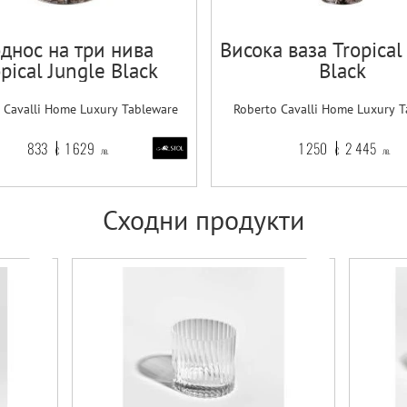
днос на три нива
Висока ваза Tropical
pical Jungle Black
Black
 Cavalli Home Luxury Tableware
Roberto Cavalli Home Luxury 
833
1 629
1 250
2 445
€
лв.
€
лв.
Сходни продукти