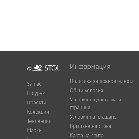
Информация
Политика за поверителност
За нас
Общи условия
Шоурум
Условия на доставка и
Проекти
гаранция
Колекции
Условия на плащане
Тенденции
Връщане на стока
Марки
Карта на сайта