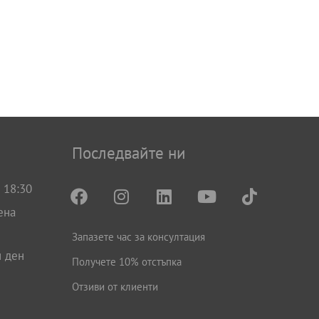
Последвайте ни
 18:30
ена
Запазете час за консултация
н ден
Получете 10% отстъпка
Отзиви от клиенти