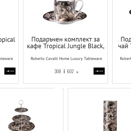
Подаръчен комплект за
Под
opical
кафе Tropical Jungle Black,
чай 
Сет от 4 части
bleware
Roberto Cavalli Home Luxury Tableware
Rober
308
602
€
лв.