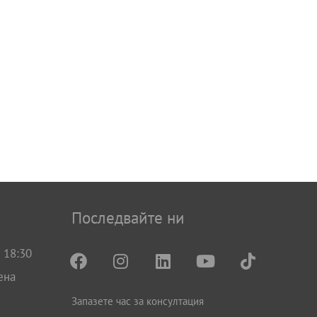
Последвайте ни
 18:30
ена
Запазете час за консултация