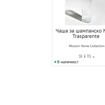
Чаша за шампанско N
Trasparente
Missoni Home Collection
59
115
€
лв.
В наличност