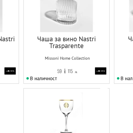
astri
Чаша за вино Nastri
Ч
Trasparente
Missoni Home Collection
59
115
€
лв.
В наличност
В нал