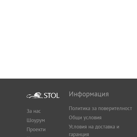
Информация
Политика за поверителност
За нас
Общи условия
Шоурум
Условия на доставка и
Проекти
гаранция