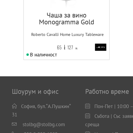
Чаша за вино
Monogramma Gold
Roberto Cavalli Home Luxury Tableware
65
127
€
лв.
В наличност
Шоурум и офис
Работно време
София, бул.“А.Пушкин“
Пон-Пет | 10:00 –
31
Събота | Със заяв
stolbg@stolbg.com
среща