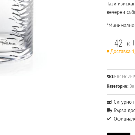
Тази изиска
вечерни съб
*Минимално 
42
€
Доставка 
SKU:
RCHCZEP
Категории:
За
Сигурно 
Бърза до
Официале