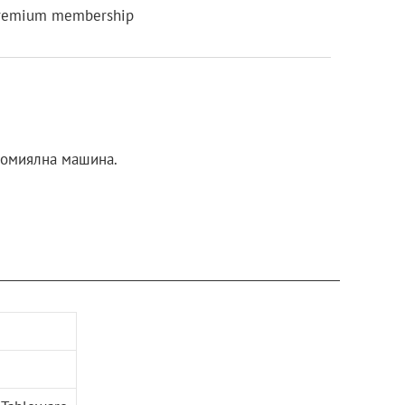
remium membership
ъдомиялна машина.