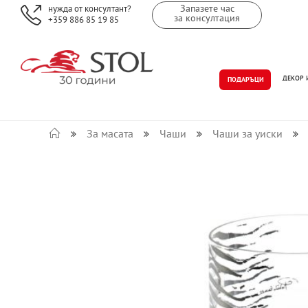
Запазете час
нужда от консултант?
за консултация
+359 886 85 19 85
ДЕКОР 
ПОДАРЪЦИ
За масата
Чаши
Чаши за уиски