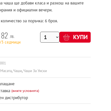
на чаша ще добави класа и разкош на вашите
ирания и официални вечери.
количество за поръчка: 6 броя.
82
лв.
КУПИ
1/3 седмици
001
 Масата
,
Чаши
,
Чаши За Уиски
плащане
ставка
(вижте условията)
н дистрибутор