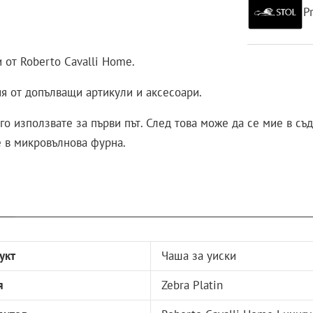
P
 от Roberto Cavalli Home.
ия от допълващи артикули и аксесоари.
го използвате за първи път. След това може да се мие в с
е в микровълнова фурна.
укт
Чаша за уиски
я
Zebra Platin