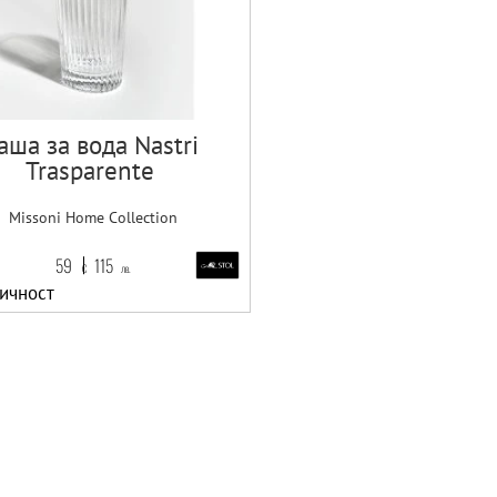
аша за вода Nastri
Trasparente
Missoni Home Collection
59
115
€
лв.
ичност