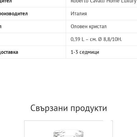
дител
Roberto Cavalli Home Luxury
роизводител
Италия
л
Оловен кристал
0,39 L – см. Ø 8,8/10H.
доставка
1-3 седмици
Свързани продукти