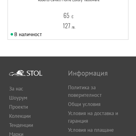
65
€
127
лв.
В наличност
Информация
Политика за
За нас
поверителност
Шоурум
Общи условия
Проекти
Условия на доставка и
Колекции
гаранция
Тенденции
Условия на плащане
Марки