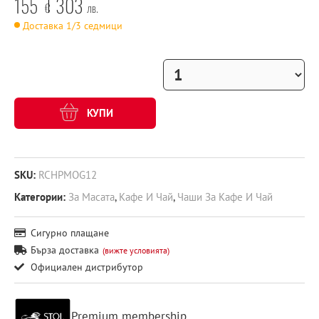
155
303
€
лв.
Доставка 1/3 седмици
КУПИ
SKU:
RCHPMOG12
Категории:
За Масата
,
Кафе И Чай
,
Чаши За Кафе И Чай
Сигурно плащане
Бърза доставка
(вижте условията)
Официален дистрибутор
Premium membership