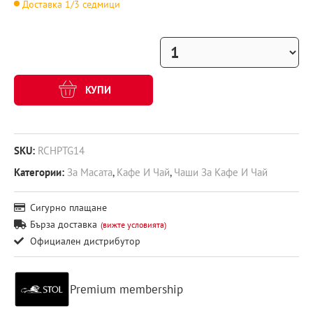
Доставка 1/3 седмици
КУПИ
SKU:
RCHPTG14
Категории:
За Масата
,
Кафе И Чай
,
Чаши За Кафе И Чай
Сигурно плащане
Бърза доставка
(вижте условията)
Официален дистрибутор
Premium membership