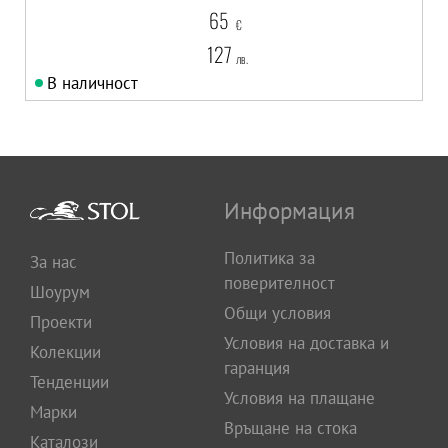
65
€
127
лв.
В наличност
Информация
Политика за
За нас
поверителност
Шоурум
Общи условия
Проекти
Условия на доставка и
Колекции
гаранция
Тенденции
Условия на плащане
Марки
Връщане на стока
Каталози