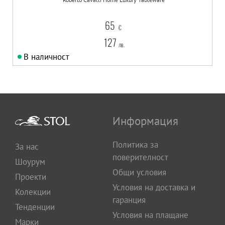
65
€
127
лв.
В наличност
Информация
Политика за
За нас
поверителност
Шоурум
Общи условия
Проекти
Условия на доставка и
Колекции
гаранция
Тенденции
Условия на плащане
Марки