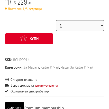
117
229
€
лв.
Доставка 1/3 седмици
КУПИ
SKU:
RCHPPP14
Категории:
За Масата
,
Кафе И Чай
,
Чаши За Кафе И Чай
Сигурно плащане
Бърза доставка
(вижте условията)
Официален дистрибутор
Premium membership