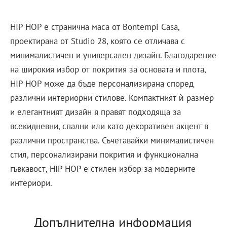
HIP HOP е странична маса от Bontempi Casa,
проектирана от Studio 28, която се отличава с
минималистичен и универсален дизайн. Благодарение
на широкия избор от покрития за основата и плота,
HIP HOP може да бъде персонализирана според
различни интериорни стилове. Компактният ѝ размер
и елегантният дизайн я правят подходяща за
всекидневни, спални или като декоративен акцент в
различни пространства. Съчетавайки минималистичен
стил, персонализирани покрития и функционална
гъвкавост, HIP HOP е стилен избор за модерните
интериори.
Допълнителна информация