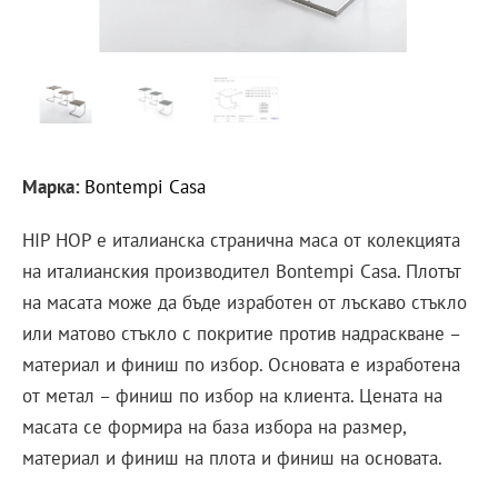
Марка:
Bontempi Casa
HIP HOP е италианска странична маса от колекцията
на италианския производител Bontempi Casa. Плотът
на масата може да бъде изработен от лъскаво стъкло
или матово стъкло с покритие против надраскване –
материал и финиш по избор. Основата е изработена
от метал – финиш по избор на клиента. Цената на
масата се формира на база избора на размер,
материал и финиш на плота и финиш на основата.