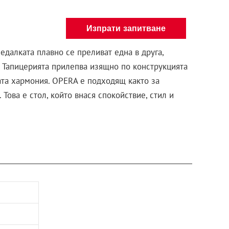
Изпрати запитване
едалката плавно се преливат една в друга,
 Тапицерията прилепва изящно по конструкцията
ата хармония. OPERA е подходящ както за
Това е стол, който внася спокойствие, стил и