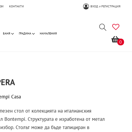
ОЗИ
КОНТАКТИ
ВХОД
РЕГИСТРАЦИЯ
И
БАНЯ
ГРАДИНА
НАМАЛЕНИЯ
0
PERA
empi Casa
пезен стол от колекцията на италианския
л Bontempi. Структурата е изработена от метал
избор. Столът може да бъде тапициран в