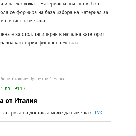
а или еко кожа – материал и цвят по избор.
тола се формира на база избора на материал за
 и финиш на метала.
цена е за стол, тапициран в начална категория
ачална категория финиш на метала.
бели
,
Столове
,
Трапезни Столове
1 лв | 911 €
а от Италия
за срока на доставка може да намерите
ТУК