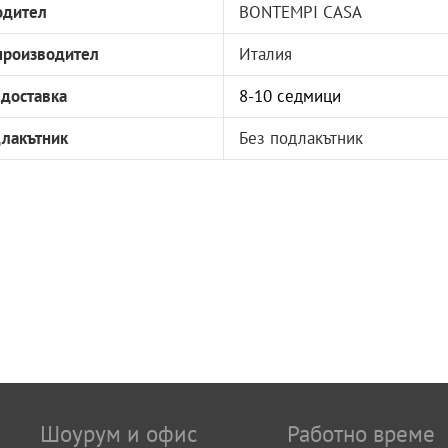
одител
BONTEMPI CASA
производител
Италия
 доставка
8-10 седмици
длакътник
Без подлакътник
Шоурум и офис
Работно време