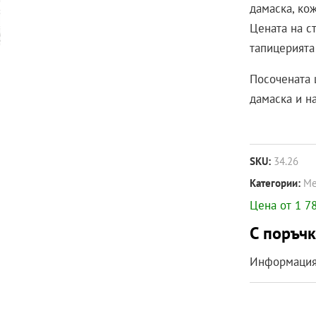
дамаска, кож
Цената на с
тапицерията
Посочената 
дамаска и н
SKU:
34.26
Категории:
Ме
Цена от 1 78
С поръчк
Информация 