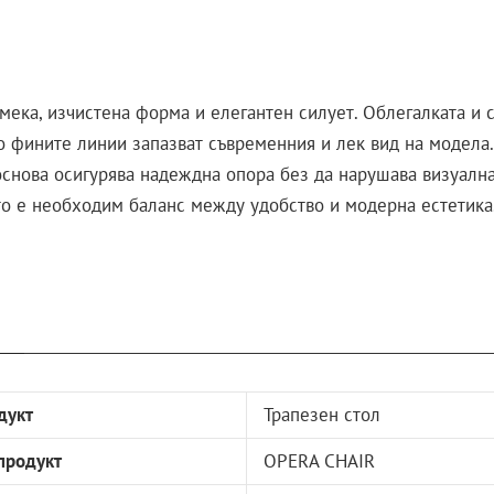
ека, изчистена форма и елегантен силует. Облегалката и с
 фините линии запазват съвременния и лек вид на модела.
 основа осигурява надеждна опора без да нарушава визуалн
то е необходим баланс между удобство и модерна естетика. 
дукт
Трапезен стол
продукт
OPERA CHAIR