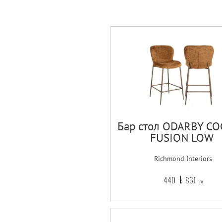
Бар стол ODARBY C
FUSION LOW
Richmond Interiors
440
861
€
лв.