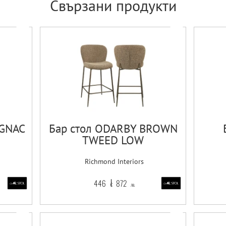
Свързани продукти
OGNAC
Бар стол ODARBY BROWN
TWEED LOW
Richmond Interiors
446
872
€
лв.