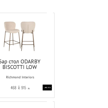
Бар стол ODARBY
BISCOTTI LOW
Richmond Interiors
468
915
€
лв.