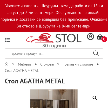
Уважаеми клиенти, Шоурумът няма да работи от 15-ти
август до 7-ми септември. Обслужването на онлайн
поръчки и доставки се извършва без прекъсване. Очакваме
Ви отново в Шоурума на 8-ми септември!
0
Мебели
Столове
Трапезни столове
Стол AGATHA METAL
Стол AGATHA METAL