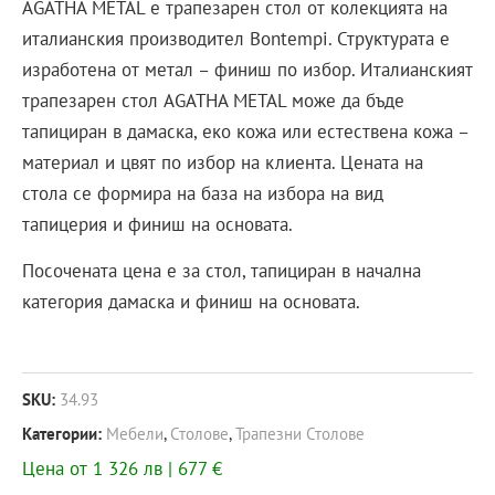
AGATHA METAL е трапезарен стол от колекцията на
италианския производител Bontempi. Структурата е
изработена от метал – финиш по избор. Италианският
трапезарен стол AGATHA METAL може да бъде
тапициран в дамаска, еко кожа или естествена кожа –
материал и цвят по избор на клиента. Цената на
стола се формира на база на избора на вид
тапицерия и финиш на основата.
Посочената цена е за стол, тапициран в начална
категория дамаска и финиш на основата.
SKU:
34.93
Категории:
Мебели
,
Столове
,
Трапезни Столове
Цена от 1 326 лв | 677 €