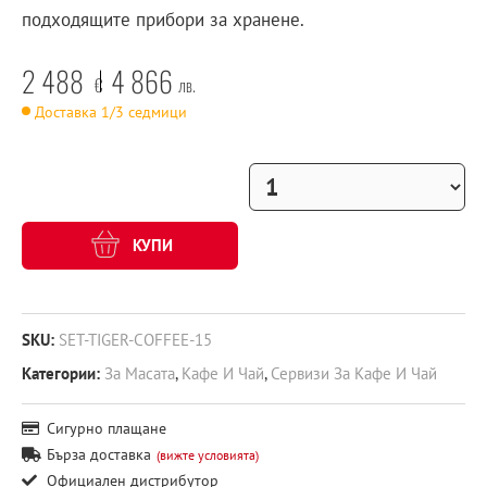
подходящите прибори за хранене.
2 488
4 866
€
лв.
Доставка 1/3 седмици
КУПИ
SKU:
SET-TIGER-COFFEE-15
Категории:
За Масата
,
Кафе И Чай
,
Сервизи За Кафе И Чай
Сигурно плащане
Бърза доставка
(вижте условията)
Официален дистрибутор