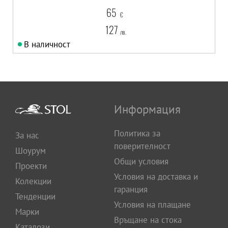
65
€
127
лв.
В наличност
Информация
Политика за
За нас
поверителност
Шоурум
Общи условия
Проекти
Условия на доставка и
Колекции
гаранция
Тенденции
Условия на плащане
Марки
Връщане на стока
Каталози