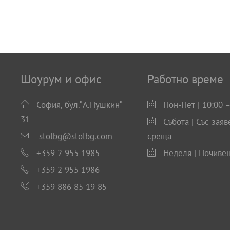
Шоурум и офис
Работно време
София, бул.“А.Пушкин“
Пон-Пет | 10:00 –
31
Събота | Със заяв
stolbg@stolbg.com
среща
+359 2 955 1985
Неделя | Почиве
+359 2 955 1986
+359 886 85 19 85