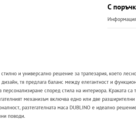
С поръчк
Информация 
 стилно и универсално решение за трапезария, което лесно
 дизайн, тя предлага баланс между елегантност и функцион
а персонализиране според стила на интериора. Краката са т
гателният механизъм включва едно или две разширителни 
ионалност, разтегателната маса DUBLINO е идеално решение
лни поводи.