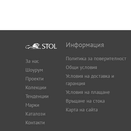
Информация
Политика за поверителност
За нас
Общи условия
Шоурум
Условия на доставка и
Проекти
гаранция
Колекции
Условия на плащане
Тенденции
Връщане на стока
Марки
Карта на сайта
Каталози
Контакти