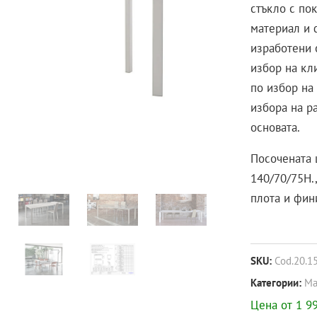
стъкло с по
материал и 
изработени 
избор на кл
по избор на
избора на р
основата.
Посочената 
140/70/75H.
плота и фин
SKU:
Cod.20.1
Категории:
Ма
Цена от 1 99