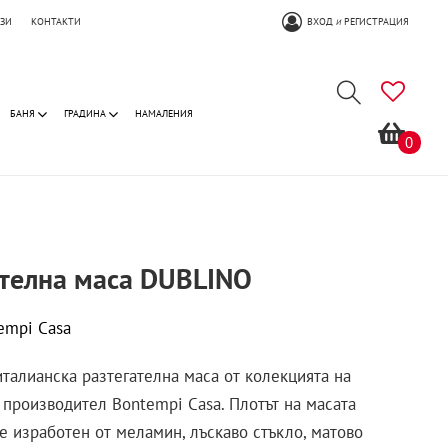
ОЗИ
КОНТАКТИ
ВХОД
РЕГИСТРАЦИЯ
И
БАНЯ
ГРАДИНА
НАМАЛЕНИЯ
0
ателна маса DUBLINO
empi Casa
талианска разтегателна маса от колекцията на
 производител Bontempi Casa. Плотът на масата
е изработен от меламин, лъскаво стъкло, матово