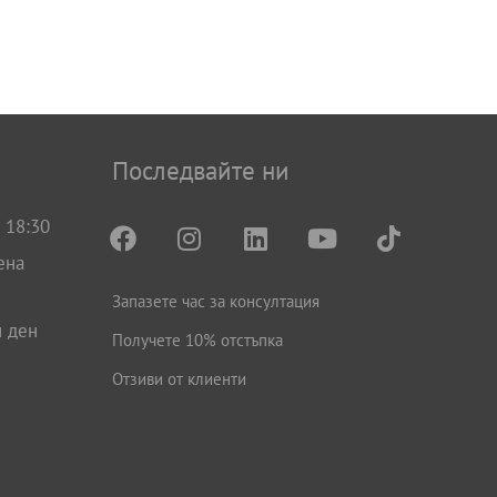
Последвайте ни
 18:30
ена
Запазете час за консултация
н ден
Получете 10% отстъпка
Отзиви от клиенти