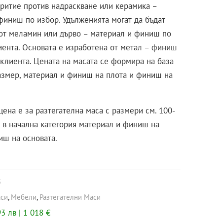
критие против надраскване или керамика –
финиш по избор. Удълженията могат да бъдат
от меламин или дърво – материал и финиш по
иента. Основата е изработена от метал – финиш
 клиента. Цената на масата се формира на база
азмер, материал и финиш на плота и финиш на
цена е за разтегателна маса с размери см. 100-
, в начална категория материал и финиш на
иш на основата.
5
си
,
Мебели
,
Разтегателни Маси
3 лв | 1 018 €