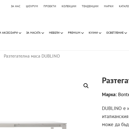
ЗА НАС
ШОУРУМ
ПРОЕКТИ
КОЛЕКЦИИ
ТЕНДЕНЦИИ
МАРКИ
КАТАЛ
И АКСЕСОАРИ
ЗА МАСАТА
МЕБЕЛИ
PREMIUM
КУХНИ
ОСВЕТЛЕНИЕ
Разтегателна маса DUBLINO
Разтег
Марка:
Bont
DUBLINO е и
италианския
може да бъд