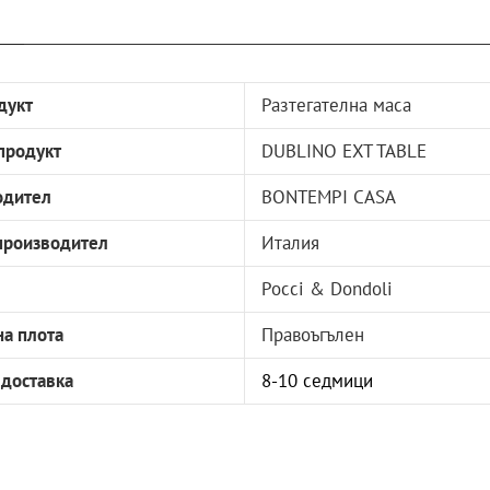
дукт
Разтегателна маса
продукт
DUBLINO EXT TABLE
одител
BONTEMPI CASA
производител
Италия
Pocci & Dondoli
а плота
Правоъгълен
 доставка
8-10 седмици