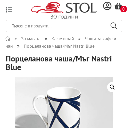
0
За масата
Кафе и чай
Чаши за кафе и
чай
Порцеланова чаша/Мъг Nastri Blue
Порцеланова чаша/Мъг Nastri
Blue