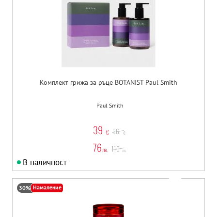
Комплект грижа за ръце BOTANIST Paul Smith
Paul Smith
39
56
€
€
76
110
лв.
лв.
В наличност
Намаление
30%