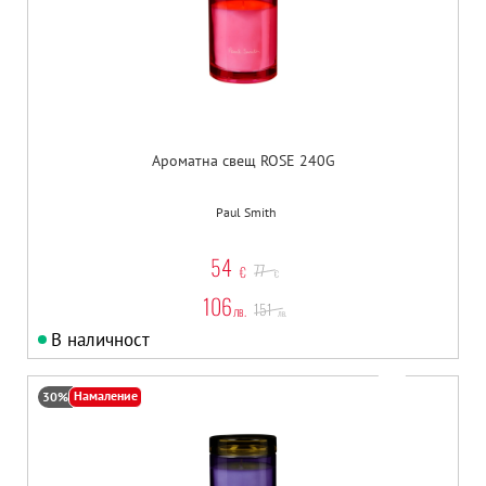
Ароматна свещ ROSE 240G
Paul Smith
54
77
€
€
106
151
лв.
лв.
В наличност
Намаление
30%