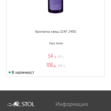
Ароматна свещ LEAF 240G
Paul Smith
54
77
€
€
106
151
лв.
лв.
В наличност
Информация