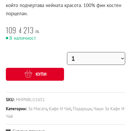
който подчертава нейната красота. 100% фин костен
порцелан.
109
213
€
лв.
В наличност
КУПИ
SKU:
MHPNBLU16S1
Категории:
За Масата
,
Кафе И Чай
,
Подаръци
,
Чаши За Кафе И
Чай
Сигурно плащане