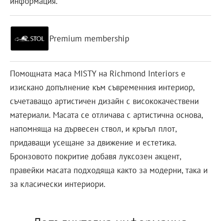
информация.
Premium membership
Помощната маса MISTY на Richmond Interiors е
изискано допълнение към съвременния интериор,
съчетаващо артистичен дизайн с висококачествени
материали. Масата се отличава с артистична основа,
напомняща на дървесен ствол, и кръгъл плот,
придаващи усещане за движение и естетика.
Бронзовото покритие добавя луксозен акцент,
правейки масата подходяща както за модерни, така и
за класически интериори.