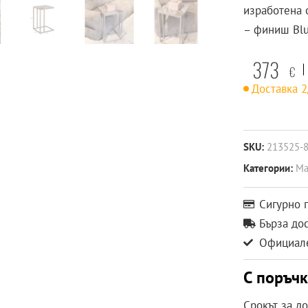
изработена 
– финиш Blu
373
€
Доставка 
SKU:
213525-
Категории:
Ма
Сигурно 
Бърза до
Официале
С поръч
Срокът за д