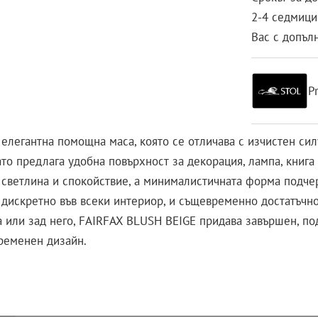
2-4 седмици.
Вас с допъл
P
егантна помощна маса, която се отличава с изчистен силуе
ато предлага удобна повърхност за декорация, лампа, книга 
светлина и спокойствие, а минималистичната форма подчерт
дискретно във всеки интериор, и същевременно достатъчно 
а или зад него, FAIRFAX BLUSH BEIGE придава завършен, по
временен дизайн.