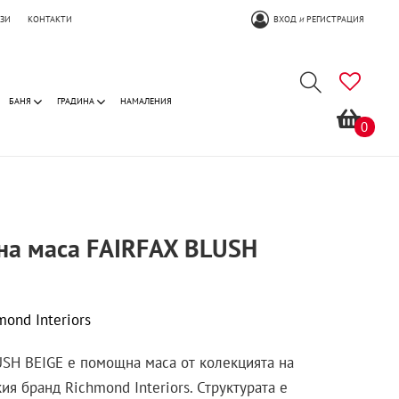
ОЗИ
КОНТАКТИ
ВХОД
РЕГИСТРАЦИЯ
И
БАНЯ
ГРАДИНА
НАМАЛЕНИЯ
0
а маса FAIRFAX BLUSH
mond Interiors
SH BEIGE е помощна маса от колекцията на
ия бранд Richmond Interiors. Структурата е