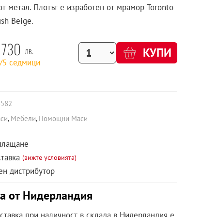
от метал. Плотът е изработен от мрамор Toronto
sh Beige.
730
лв.
КУПИ
2/5 седмици
8582
си
,
Мебели
,
Помощни Маси
плащане
ставка
(вижте условията)
н дистрибутор
ка от Нидерландия
оставка при наличност в склада в Нидерландия е