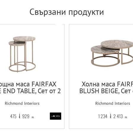
Свързани продукти
ощна маса FAIRFAX
Холна маса FAIR
 END TABLE, Сет от 2
BLUSH BEIGE, Сет 
Richmond Interiors
Richmond Interiors
475
929
1 234
2 413
€
лв.
€
лв.