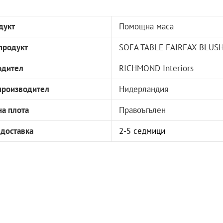
дукт
Помощна маса
продукт
SOFA TABLE FAIRFAX BLUSH
одител
RICHMOND Interiors
производител
Нидерландия
а плота
Правоъгълен
 доставка
2-5 седмици