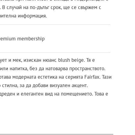
 В случай на по-дълъг срок, ще се свържем с
нителна информация.
remium membership
т и мек, изискан нюанс blush beige. Тя е
или напитка, без да натоварва пространството.
ава модерната естетика на серията Fairfax. Тази
стилна, за да добави визуален акцент.
дреден и елегантен вид на помещението. Това е