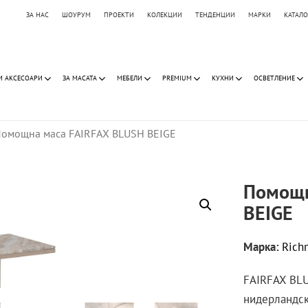
ЗА НАС
ШОУРУМ
ПРОЕКТИ
КОЛЕКЦИИ
ТЕНДЕНЦИИ
МАРКИ
КАТАЛ
И АКСЕСОАРИ
ЗА МАСАТА
МЕБЕЛИ
PREMIUM
КУХНИ
ОСВЕТЛЕНИЕ
омощна маса FAIRFAX BLUSH BEIGE
Помощн
BEIGE
Марка:
Rich
FAIRFAX BLU
нидерландск