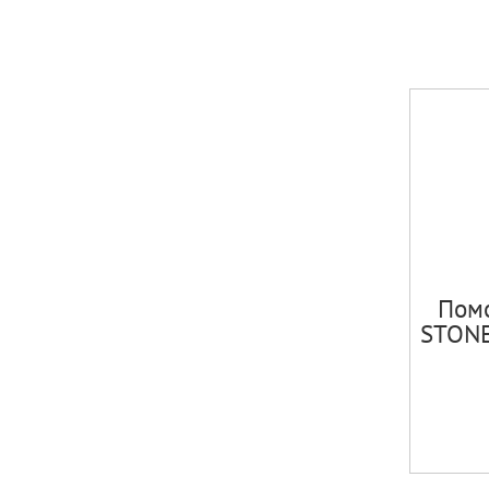
Пом
STONE