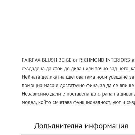
FAIRFAX BLUSH BEIGE от RICHMOND INTERIORS е ел
създадена да стои до диван или точно зад него, к
Нейната деликатна цветова гама носи усещане за 
помощна маса е достатъчно фина, за да се впише 
Независимо дали е поставена до страна на диван
модел, който съчетава функционалност, уют и съ
Допълнителна информация