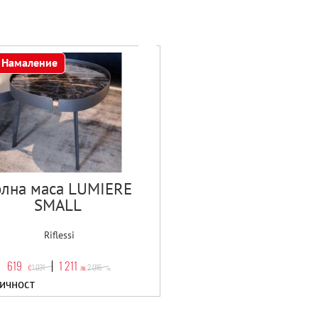
Намаление
лна маса LUMIERE
SMALL
Riflessi
619
1 211
1 031
2 016
€
лв.
€
лв.
ичност