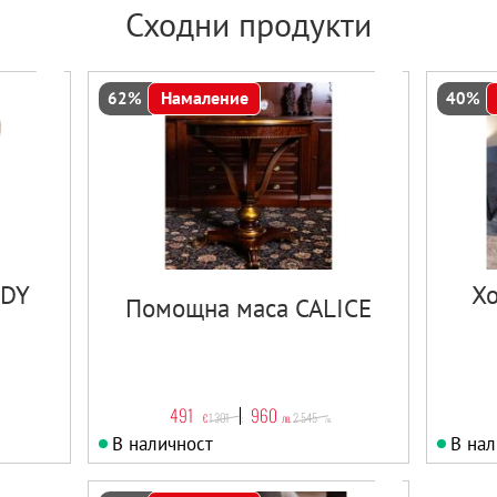
Сходни продукти
Намаление
62%
40%
NDY
Хо
Помощна маса CALICE
491
960
1 301
2 545
€
лв.
€
лв.
В наличност
В нал