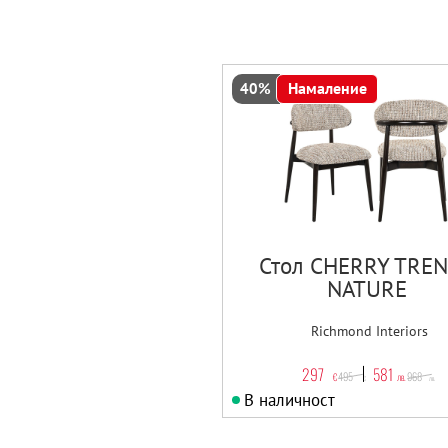
Намаление
40%
Стол CHERRY TRE
NATURE
Richmond Interiors
297
581
495
968
€
лв.
€
лв.
В наличност