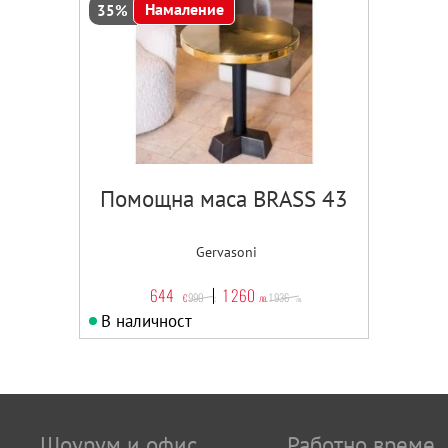
Намаление
35%
Помощна маса BRASS 43
Gervasoni
644
1 260
990
1 936
€
лв.
€
лв.
В наличност
Шоурум и офис
Работно време