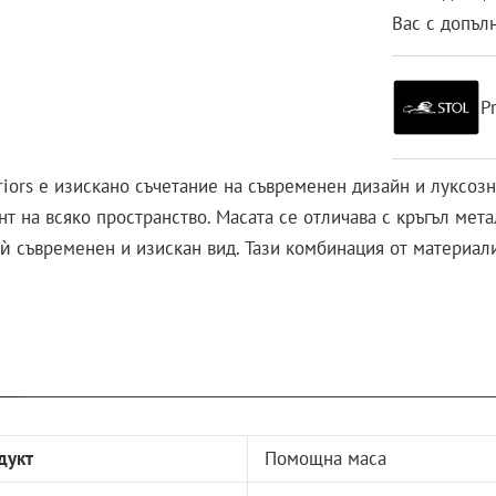
Вас с допъл
P
ors е изискано съчетание на съвременен дизайн и луксозна
нт на всяко пространство. Масата се отличава с кръгъл мет
 ѝ съвременен и изискан вид. Тази комбинация от материал
дукт
Помощна маса