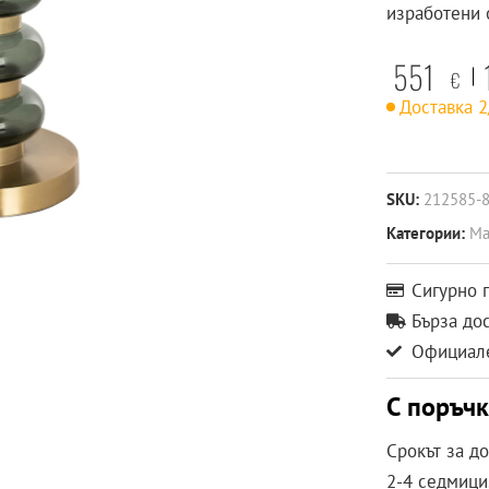
изработени 
551
€
Доставка 
SKU:
212585-
Категории:
Ма
Сигурно 
Бърза до
Официале
С поръч
Срокът за д
2-4 седмици.