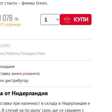
от стъкло – финиш Green.
1 078
лв.
КУПИ
2/5 седмици
825292
си
,
Мебели
,
Помощни Маси
плащане
ставка
(вижте условията)
н дистрибутор
ка от Нидерландия
оставка при наличност в склада в Нидерландия е
 В случай на по-дълъг срок, ще се свържем с