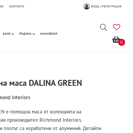
ОЗИ
КОНТАКТИ
ВХОД
РЕГИСТРАЦИЯ
И
БАНЯ
ГРАДИНА
НАМАЛЕНИЯ
0
а маса DALINA GREEN
mond Interiors
N е помощна маса от колекцията на
ия производител Richmond Interiors.
 и плотът са изработени от алуминий. Детайли