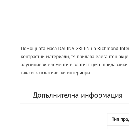
Помощната маса DALINA GREEN на Richmond Interi
контрастни материали, тя придава елегантен акце
алуминиеви елементи в златист цвят, придавайки
така и за класически интериори.
Допълнителна информация
Тип про