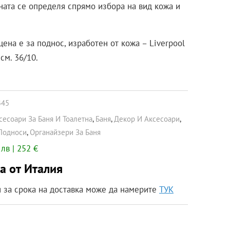
ната се определя спрямо избора на вид кожа и
ена е за поднос, изработен от кожа – Liverpool
см. 36/10.
445
сесоари За Баня И Тоалетна
,
Баня
,
Декор И Аксесоари
,
Подноси
,
Органайзери За Баня
лв | 252 €
а от Италия
за срока на доставка може да намерите
ТУК