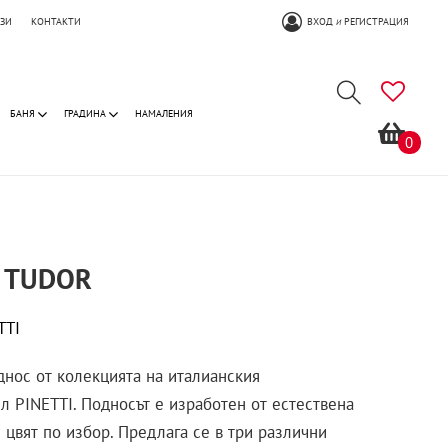
ОЗИ
КОНТАКТИ
ВХОД
РЕГИСТРАЦИЯ
И
БАНЯ
ГРАДИНА
НАМАЛЕНИЯ
0
 TUDOR
TTI
нос от колекцията на италианския
л PINETTI. Подносът е изработен от естествена
 цвят по избор. Предлага се в три различни