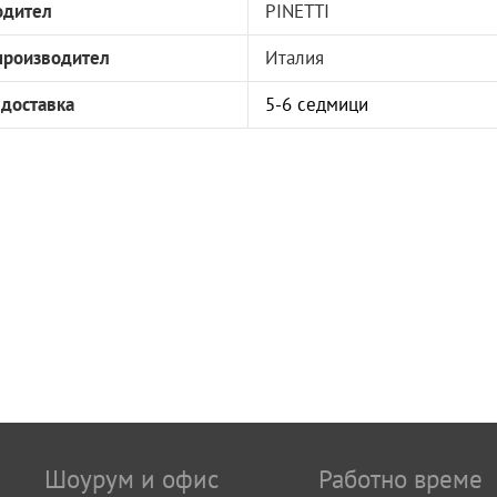
одител
PINETTI
производител
Италия
 доставка
5-6 седмици
Шоурум и офис
Работно време