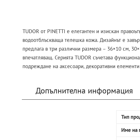
TUDOR от PINETTI е елегантен и изискан правоъгъ
водоотблъскваща телешка кожа. Дизайнът е завър
предлага в три различни размера – 36×10 см, 30×
впечатляващ. Серията TUDOR съчетава функционал
подреждане на аксесоари, декоративни елементи
Допълнителна информация
Тип про
Име на 