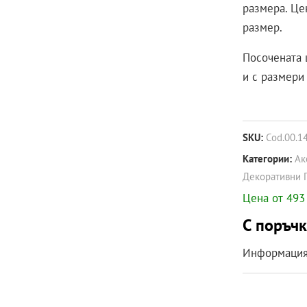
размера. Це
размер.
Посочената ц
и с размери 
SKU:
Cod.00.1
Категории:
Ак
Декоративни 
Цена от 493 
С поръчк
Информация 