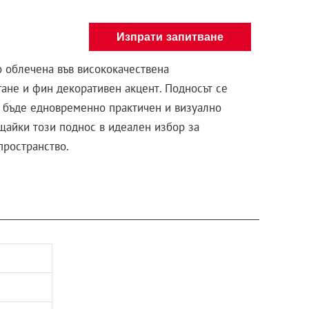
Изпрати запитване
о облечена във висококачествена
ане и фин декоративен акцент. Подносът се
да бъде едновременно практичен и визуално
щайки този поднос в идеален избор за
пространство.