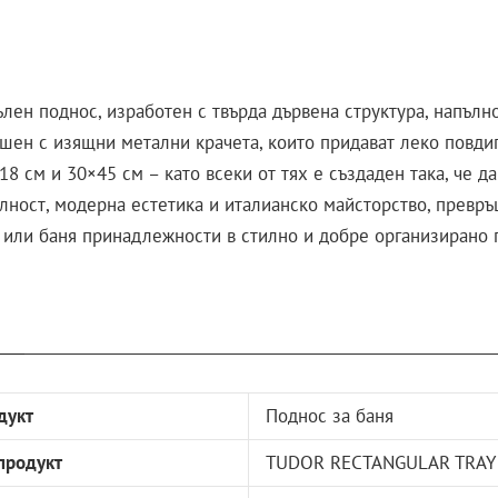
лен поднос, изработен с твърда дървена структура, напълн
шен с изящни метални крачета, които придават леко повдиг
18 см и 30×45 см – като всеки от тях е създаден така, че 
ност, модерна естетика и италианско майсторство, превръ
 или баня принадлежности в стилно и добре организирано 
дукт
Поднос за баня
продукт
TUDOR RECTANGULAR TRAY