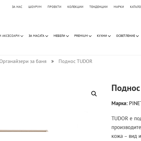
ЗА НАС
ШОУРУМ
ПРОЕКТИ
КОЛЕКЦИИ
ТЕНДЕНЦИИ
МАРКИ
КАТАЛ
И АКСЕСОАРИ
ЗА МАСАТА
МЕБЕЛИ
PREMIUM
КУХНИ
ОСВЕТЛЕНИЕ
Органайзери за баня
Поднос TUDOR
Поднос
Марка:
PINE
TUDOR е под
производите
кожа – вид и