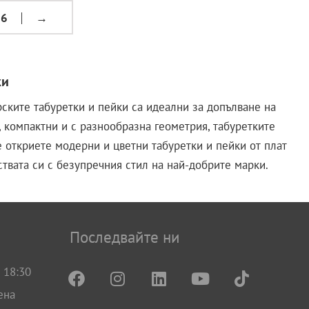
6
→
ки
ските табуретки и пейки са идеални за допълване на
, компактни и с разнообразна геометрия, табуретките
 откриете модерни и цветни табуретки и пейки от плат
твата си с безупречния стил на най-добрите марки.
Последвайте ни
 18:30
ена