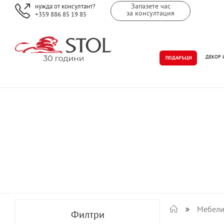
Запазете час
нужда от консултант?
за консултация
+359 886 85 19 85
ДЕКОР 
ПОДАРЪЦИ
Мебел
Филтри