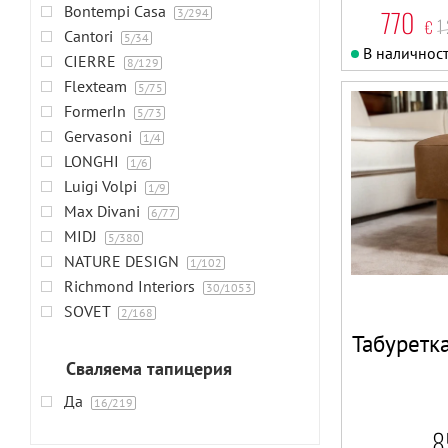
Bontempi Casa
770
3
/294
1
€
Cantori
5
/34
В наличнос
CIERRE
8
/129
Flexteam
5
/75
FormerIn
5
/73
Gervasoni
1
/4
LONGHI
1
/6
Luigi Volpi
1
/9
Max Divani
6
/77
MIDJ
5
/380
NATURE DESIGN
1
/102
Richmond Interiors
30
/1053
SOVET
2
/168
Табуретк
Сваляема тапицерия
Да
16
/219
8