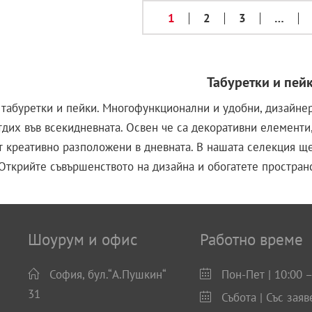
1
2
3
…
Табуретки и пей
табуретки и пейки. Многофункционални и удобни, дизайнер
тдих във всекидневната. Освен че са декоративни елементи
т креативно разположени в дневната. В нашата селекция ще
 Открийте съвършенството на дизайна и обогатете пространс
Шоурум и офис
Работно време
София, бул.“А.Пушкин“
Пон-Пет | 10:00 –
31
Събота | Със заяв