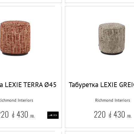
ка LEXIE TERRA Ø45
Табуретка LEXIE GRE
Richmond Interiors
Richmond Interiors
220
430
220
430
€
лв.
€
лв.