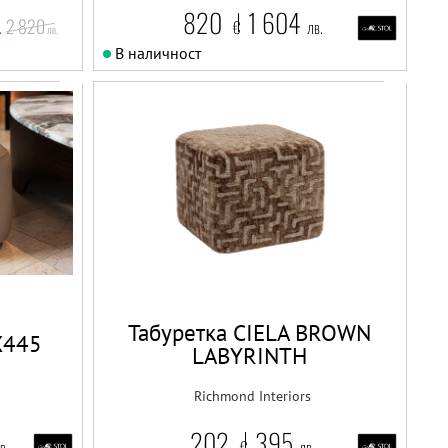
820
1 604
2 820
.
€
лв.
лв.
В наличност
Табуретка CIELA BROWN
X445
LABYRINTH
Richmond Interiors
202
395
в.
€
лв.