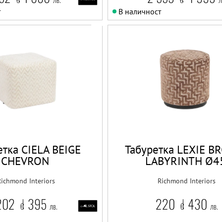
т
В наличност
етка CIELA BEIGE
Табуретка LEXIE 
CHEVRON
LABYRINTH Ø4
Richmond Interiors
Richmond Interiors
202
395
220
430
€
лв.
€
лв.