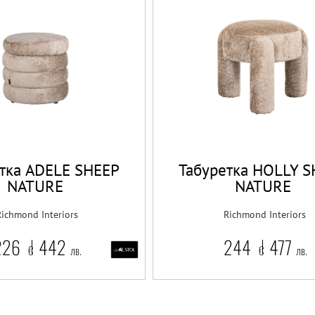
тка ADELE SHEEP
Табуретка HOLLY 
NATURE
NATURE
Richmond Interiors
Richmond Interiors
226
442
244
477
€
лв.
€
лв.