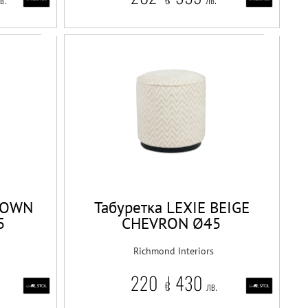
BROWN
Табуретка LEXIE BEIGE
5
CHEVRON Ø45
Richmond Interiors
220
430
€
лв.