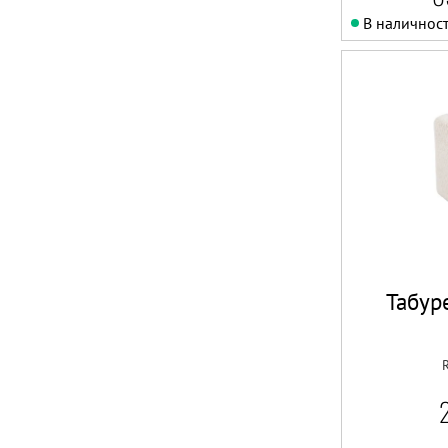
В наличнос
Табур