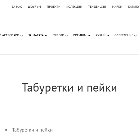
ЗА НАС
ШОУРУМ
ПРОЕКТИ
КОЛЕКЦИИ
ТЕНДЕНЦИИ
МАРКИ
КАТАЛ
И АКСЕСОАРИ
ЗА МАСАТА
МЕБЕЛИ
PREMIUM
КУХНИ
ОСВЕТЛЕНИЕ
Табуретки и пейки
и
Табуретки и пейки