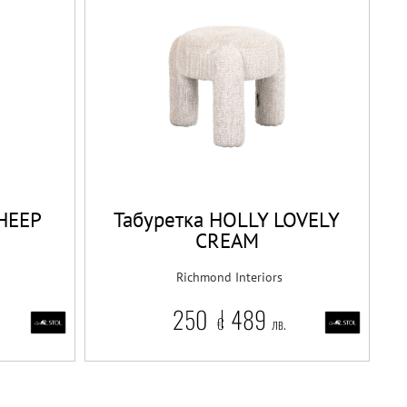
SHEEP
Табуретка HOLLY LOVELY
CREAM
Richmond Interiors
250
489
€
лв.