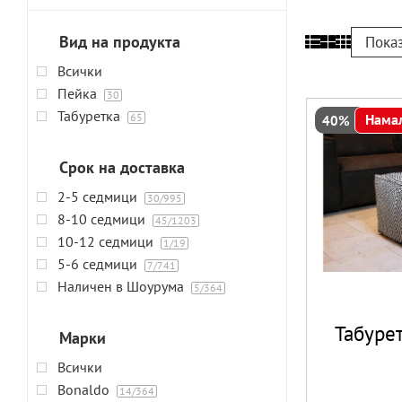
Вид на продукта
Пока
Всички
Пейка
30
Табуретка
65
Нама
40%
Срок на доставка
2-5 седмици
30
/995
8-10 седмици
45
/1203
10-12 седмици
1
/19
5-6 седмици
7
/741
Наличен в Шоурума
5
/364
Табуре
Марки
Всички
Bonaldo
14
/364