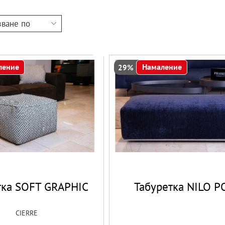
зване по
ление
Намаление
29%
тка SOFT GRAPHIC
Табуретка NILO P
CIERRE