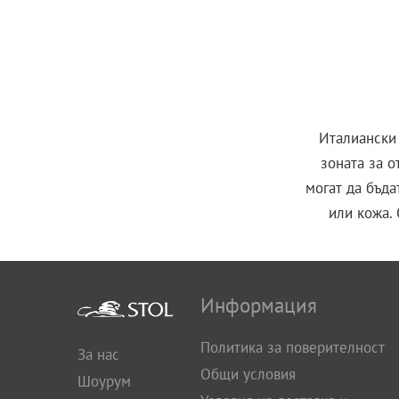
Италиански 
зоната за о
могат да бъда
или кожа.
Информация
Политика за поверителност
За нас
Общи условия
Шоурум