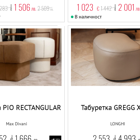
1 506
1 023
2 001
 283
2 509
1 442
лв.
€
лв
€
лв.
€
т
В наличност
а PIO RECTANGULAR
Табуретка GREGG 
Max Divani
LONGHI
52
1 666
2 553
4 993
€
лв.
€
л