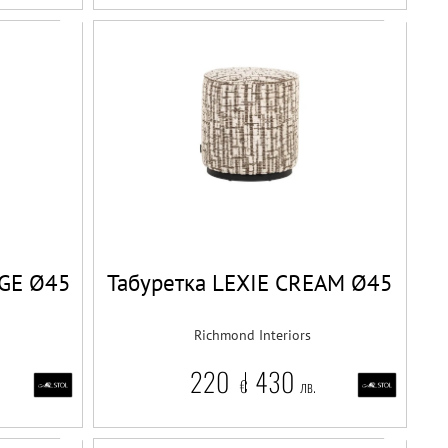
IGE Ø45
Табуретка LEXIE CREAM Ø45
Richmond Interiors
220
430
€
лв.