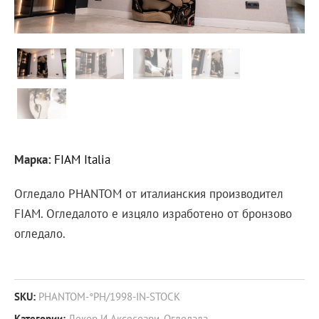
Марка:
FIAM Italia
Огледало PHANTOM от италианския производител
FIAM. Огледалото е изцяло изработено от бронзово
огледало.
SKU:
PHANTOM-°PH/1998-IN-STOCK
Категории:
Декор И Аксесоари
,
Огледала