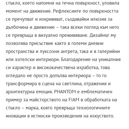
стъкло, което напомня на течна повърхност, уловила
момент на движение. Рефлексиите по повърхността
се пречупват и изкривяват, създавайки илюзия за
дълбочина и движение – така всеки поглед към него
се превръща в визуално преживяване. Дизайнът му
позволява присъствие както в големи дневни
пространства и луксозни антрета, така и в галерийни
или хотелски интериори. Благодарение на уникалния
си характер и висококачествена изработка, това
огледало не просто допълва интериора – то го
трансформира в сцена на светлина, отражения и
архитектурна емоция. PHANTOM е емблематичен
пример за майсторството на FIAM в обработката на
стъкло – марка, която превръща технологичните
иновации в истински произведения на изкуството.