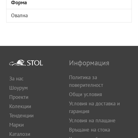
Форма
Овална
Информация
Политика за
За нас
поверителност
Шоурум
Общи условия
Проекти
Условия на доставка и
Колекции
гаранция
Тенденции
Условия на плащане
Марки
Връщане на стока
Каталози