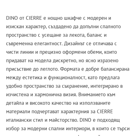
DINO от CIERRE е нощно шкафче с модерен и
изискан характер, създадено да допълни спалното
пространство с усещане за лекота, баланс и
съвременна елегантност. Дизайнът се отличава с
чисти линии и прецизно оформени обеми, които
придават на модела дискретно, но ясно изразено
присъствие до леглото. Формата е добре балансирана
между естетика и функционалност, като предлага
удобно пространство за съхранение, интегрирано в
изчистена и хармонична визия. Вниманието към
детайла и високото качество на използваните
материали подчертават характерния за CIERRE
италиански стил и майсторство. DINO е подходящ
избор за модерни спални интериори, в които се търси