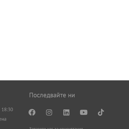
Последвайте ни
 18:30
ена
Запазете час за консултация