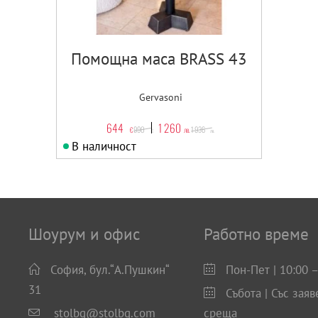
Помощна маса BRASS 43
Gervasoni
644
1 260
990
1 936
€
лв.
€
лв.
В наличност
Шоурум и офис
Работно време
София, бул.“А.Пушкин“
Пон-Пет | 10:00 –
31
Събота | Със заяв
stolbg@stolbg.com
среща