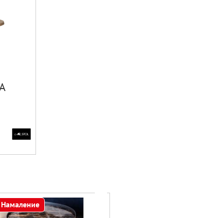
A
Намаление