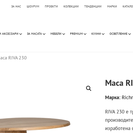
ЗА НАС
ШОУРУМ
ПРОЕКТИ
КОЛЕКЦИИ
ТЕНДЕНЦИИ
МАРКИ
КАТАЛ
И АКСЕСОАРИ
ЗА МАСАТА
МЕБЕЛИ
PREMIUM
КУХНИ
ОСВЕТЛЕНИЕ
аса RIVA 230
Маса R
Марка:
Rich
RIVA 230 е 
производите
изработена 