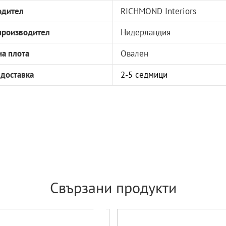
одител
RICHMOND Interiors
производител
Нидерландия
а плота
Овален
 доставка
2-5 седмици
Свързани продукти