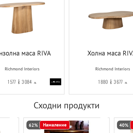
нзолна маса RIVA
Холна маса RIV
Richmond Interiors
Richmond Interiors
1 577
3 084
1 880
3 677
€
лв.
€
лв.
Сходни продукти
Намаление
62%
40%