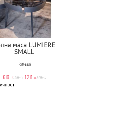
лна маса LUMIERE
SMALL
Riflessi
619
1 211
1 031
2 016
€
лв.
€
лв.
ичност