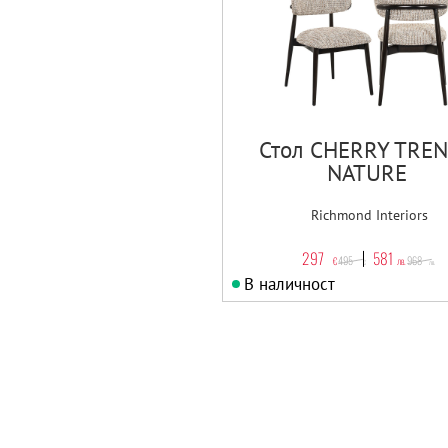
Стол CHERRY TRE
NATURE
Richmond Interiors
297
581
495
968
€
лв.
€
лв.
В наличност