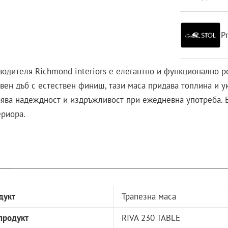
P
одителя Richmond interiors е елегантно и функционално р
ен дъб с естествен финиш, тази маса придава топлина и ую
урява надеждност и издръжливост при ежедневна употреба. 
ериора.
дукт
Трапезна маса
продукт
RIVA 230 TABLE