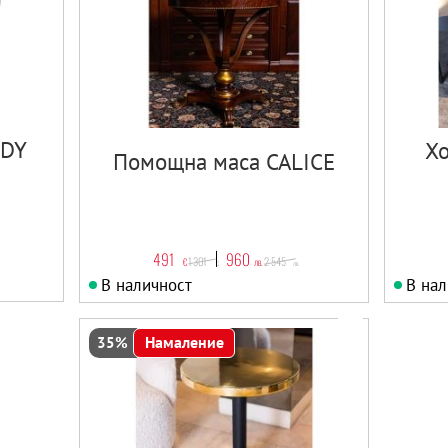
NDY
Хо
Помощна маса CALICE
491
960
1 301
2 545
€
лв.
€
лв.
В наличност
В нал
Намаление
35%