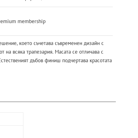
remium membership
ешение, което съчетава съвременен дизайн с
т на всяка трапезария. Масата се отличава с
Естественият дъбов финиш подчертава красотата