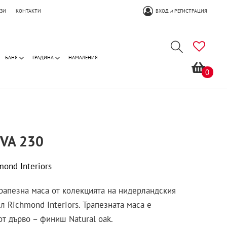
ОЗИ
КОНТАКТИ
ВХОД
РЕГИСТРАЦИЯ
И
БАНЯ
ГРАДИНА
НАМАЛЕНИЯ
0
IVA 230
mond Interiors
трапезна маса от колекцията на нидерландския
л Richmond Interiors. Трапезната маса е
от дърво – финиш Natural oak.