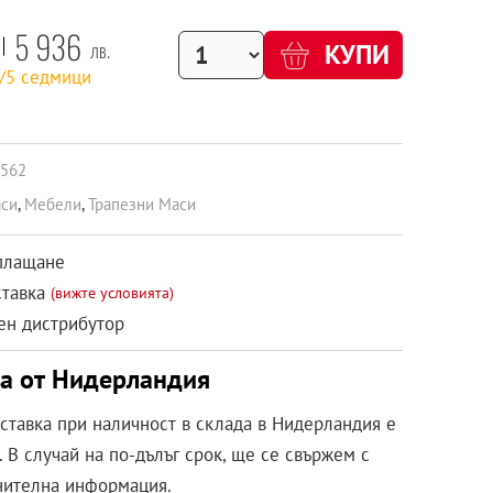
5 936
лв.
КУПИ
2/5 седмици
8562
си
,
Мебели
,
Трапезни Маси
плащане
ставка
(вижте условията)
н дистрибутор
ка от Нидерландия
оставка при наличност в склада в Нидерландия е
 В случай на по-дълъг срок, ще се свържем с
нителна информация.