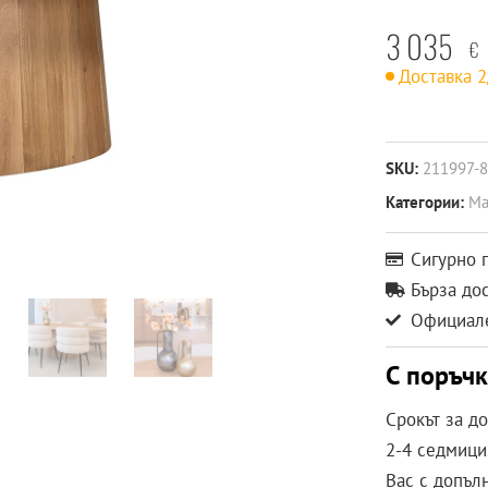
3 035
€
Доставка 
SKU:
211997-
Категории:
Ма
Сигурно 
Бърза до
Официале
С поръч
Срокът за д
2-4 седмици.
Вас с допъл