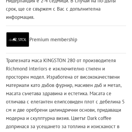
Нидерландия е 2-4 седмици. В случай на по-дълъг
срок, ще се свържем с Вас с допълнителна
информация.
Premium membership
Трапезната маса KINGSTON 280 от производителя
Richmond interiors е изключително стилен и
просторен модел. Изработена от висококачествени
материали като дъбов фурнир, масивен дъб и метал,
масата съчетава здравина и естетика. Масата се
отличава с елегантен елипсовиден плот с дебелина 5
см и две оребрени цилиндрични основи, придаващи
модерна и скулптурна визия. Цветът Dark coffee
допринася за усещането за топлина и изисканост в