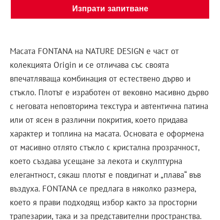
Изпрати запитване
Масата FONTANA на NATURE DESIGN е част от
колекцията Origin и се отличава със своята
впечатляваща комбинация от естествено дърво и
стъкло. Плотът е изработен от вековно масивно дърво
с неговата неповторима текстура и автентична патина
или от ясен в различни покрития, което придава
характер и топлина на масата. Основата е оформена
от масивно отлято стъкло с кристална прозрачност,
което създава усещане за лекота и скулптурна
елегантност, сякаш плотът е повдигнат и „плава“ във
въздуха. FONTANA се предлага в няколко размера,
което я прави подходящ избор както за просторни
трапезарии, така и за представителни пространства.