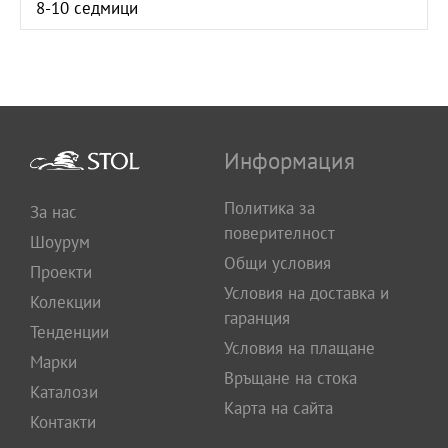
8-10 седмици
Информация
Политика за
За нас
поверителност
Шоурум
Общи условия
Проекти
Условия на доставка и
Колекции
гаранция
Тенденции
Условия на плащане
Марки
Връщане на стока
Каталози
Карта на сайта
Контакти