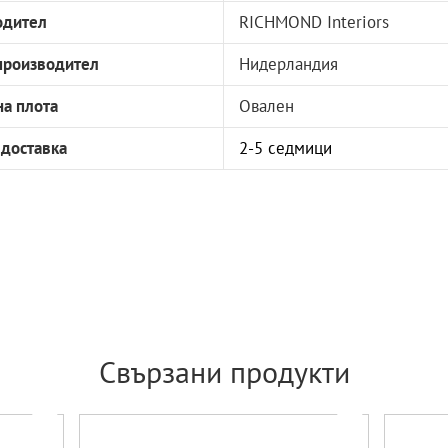
одител
RICHMOND Interiors
производител
Нидерландия
а плота
Овален
 доставка
2-5 седмици
Свързани продукти