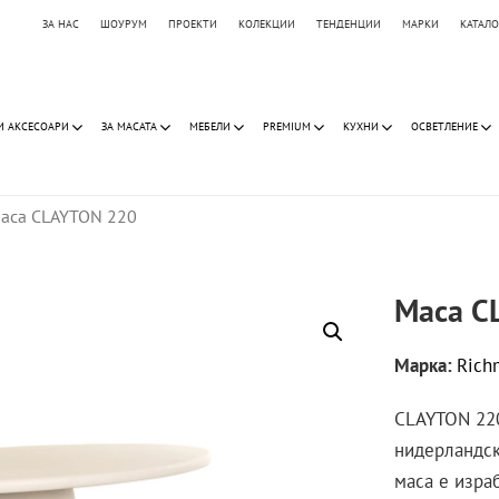
ЗА НАС
ШОУРУМ
ПРОЕКТИ
КОЛЕКЦИИ
ТЕНДЕНЦИИ
МАРКИ
КАТАЛ
И АКСЕСОАРИ
ЗА МАСАТА
МЕБЕЛИ
PREMIUM
КУХНИ
ОСВЕТЛЕНИЕ
аса CLAYTON 220
Маса C
Марка:
Rich
CLAYTON 220
нидерландск
маса е израб