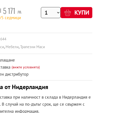
5 171
лв.
КУПИ
2/5 седмици
7644
си
,
Мебели
,
Трапезни Маси
плащане
ставка
(вижте условията)
н дистрибутор
ка от Нидерландия
оставка при наличност в склада в Нидерландия е
 В случай на по-дълъг срок, ще се свържем с
нителна информация.