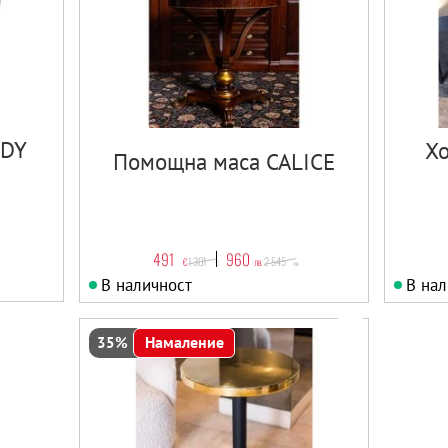
NDY
Хо
Помощна маса CALICE
491
960
1 301
2 545
€
лв.
€
лв.
В наличност
В нал
Намаление
35%