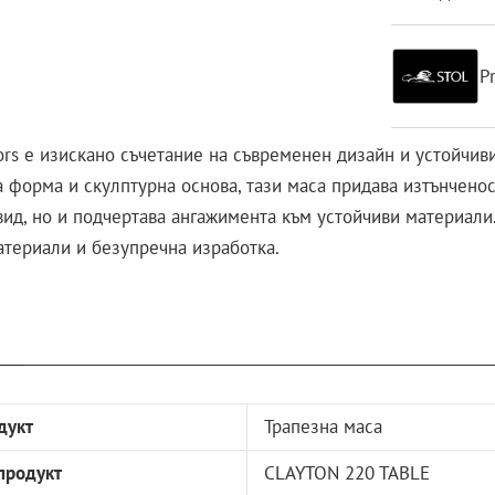
P
ors е изискано съчетание на съвременен дизайн и устойчив
на форма и скулптурна основа, тази маса придава изтънчено
ид, но и подчертава ангажимента към устойчиви материали.
материали и безупречна изработка.
дукт
Трапезна маса
продукт
CLAYTON 220 TABLE