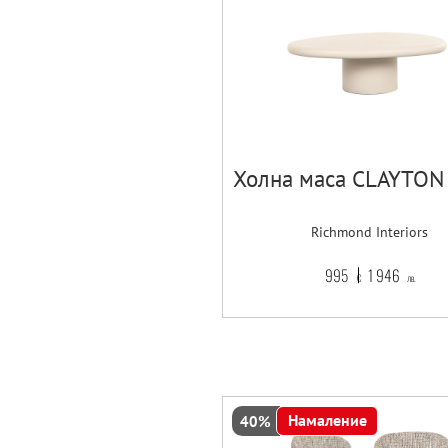
Холна маса CLAYTON
Richmond Interiors
995
1 946
€
лв.
Намаление
40%