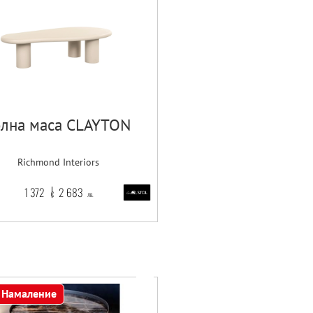
лна маса CLAYTON
Richmond Interiors
1 372
2 683
€
лв.
Намаление