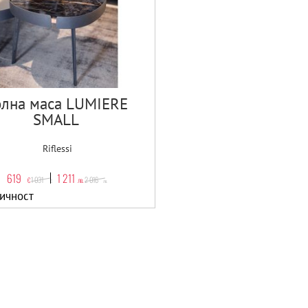
лна маса LUMIERE
SMALL
Riflessi
619
1 211
1 031
2 016
€
лв.
€
лв.
ичност