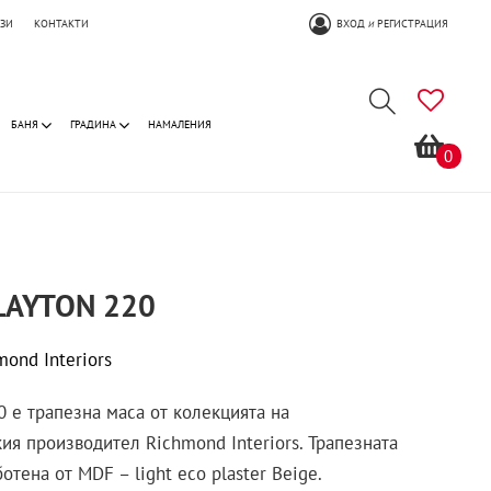
ОЗИ
КОНТАКТИ
ВХОД
РЕГИСТРАЦИЯ
И
БАНЯ
ГРАДИНА
НАМАЛЕНИЯ
0
LAYTON 220
mond Interiors
 е трапезна маса от колекцията на
ия производител Richmond Interiors. Трапезната
отена от MDF – light eco plaster Beige.