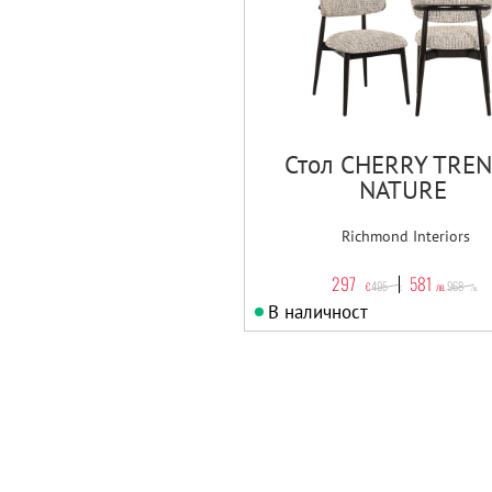
Стол CHERRY TRE
NATURE
Richmond Interiors
297
581
495
968
€
лв.
€
лв.
В наличност