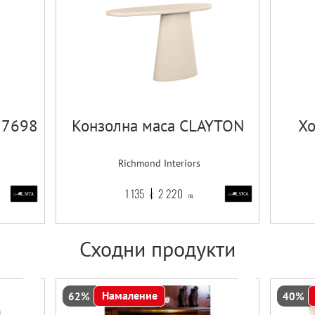
 7698
Конзолна маса CLAYTON
Хо
Richmond Interiors
1 135
2 220
€
лв.
Сходни продукти
Намаление
62%
40%