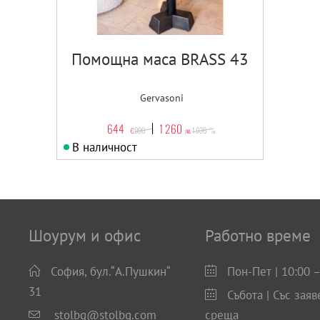
Помощна маса BRASS 43
Gervasoni
644
1 260
990
1 936
€
лв.
€
лв.
В наличност
Шоурум и офис
Работно време
София, бул.“А.Пушкин“
Пон-Пет | 10:00 –
31
Събота | Със заяв
stolbg@stolbg.com
среща