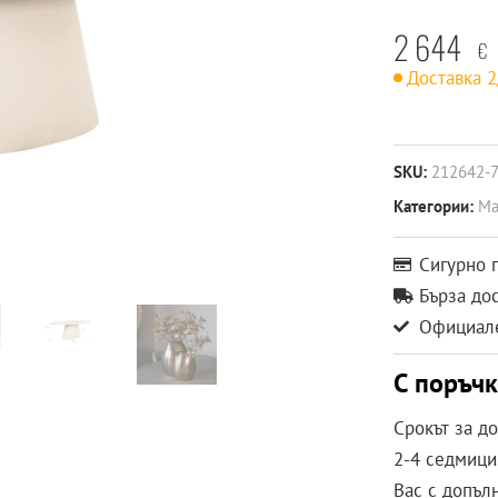
2 644
€
Доставка 
SKU:
212642-
Категории:
Ма
Сигурно 
Бърза до
Официале
С поръч
Срокът за д
2-4 седмици.
Вас с допъл