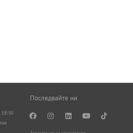
Последвайте ни
 18:30
ена
Запазете час за консултация