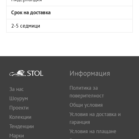
Срок на доставка
2-5 седмици
Информация
Политика за
За нас
поверителност
Шоурум
Общи условия
Проекти
Условия на доставка и
Колекции
гаранция
Тенденции
Условия на плащане
Марки