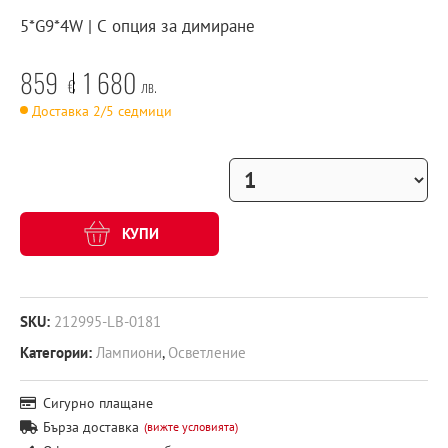
5*G9*4W | С опция за димиране
859
1 680
€
лв.
Доставка 2/5 седмици
КУПИ
SKU:
212995-LB-0181
Категории:
Лампиони
,
Осветление
Сигурно плащане
Бърза доставка
(вижте условията)