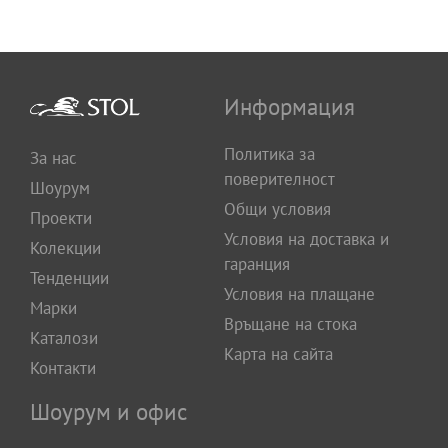
Информация
Политика за
За нас
поверителност
Шоурум
Общи условия
Проекти
Условия на доставка и
Колекции
гаранция
Тенденции
Условия на плащане
Марки
Връщане на стока
Каталози
Карта на сайта
Контакти
Шоурум и офис