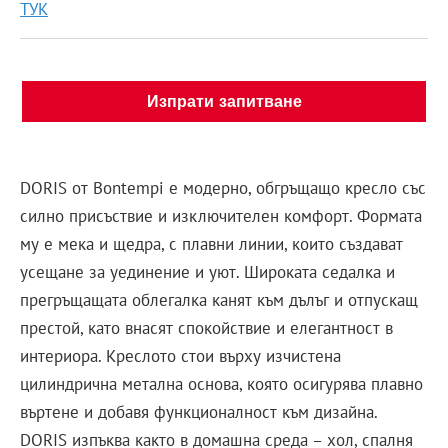
ТУК
Изпрати запитване
DORIS от Bontempi е модерно, обгръщащо кресло със
силно присъствие и изключителен комфорт. Формата
му е мека и щедра, с плавни линии, които създават
усещане за уединение и уют. Широката седалка и
прегръщащата облегалка канят към дълъг и отпускащ
престой, като внасят спокойствие и елегантност в
интериора. Креслото стои върху изчистена
цилиндрична метална основа, която осигурява плавно
въртене и добавя функционалност към дизайна.
DORIS изпъква както в домашна среда – хол, спалня