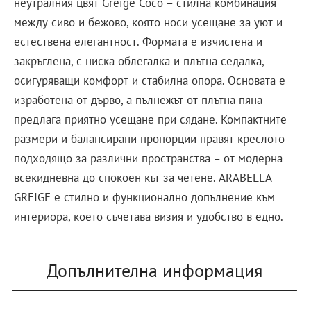
неутралния цвят Greige Coco – стилна комбинация
между сиво и бежово, която носи усещане за уют и
естествена елегантност. Формата е изчистена и
закръглена, с ниска облегалка и плътна седалка,
осигуряващи комфорт и стабилна опора. Основата е
изработена от дърво, а пълнежът от плътна пяна
предлага приятно усещане при сядане. Компактните
размери и балансирани пропорции правят креслото
подходящо за различни пространства – от модерна
всекидневна до спокоен кът за четене. ARABELLA
GREIGE е стилно и функционално допълнение към
интериора, което съчетава визия и удобство в едно.
Допълнителна информация