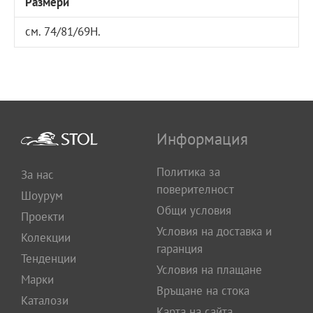
Размери
см. 74/81/69H.
Информация
Политика за
За нас
поверителност
Шоурум
Общи условия
Проекти
Условия на доставка и
Колекции
гаранция
Тенденции
Условия на плащане
Марки
Връщане на стока
Каталози
Карта на сайта