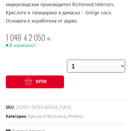
нидерландския производител Richmond Interiors.
Креслото е тапицирано в дамаска – Greige coco.
Основата е изработена от дърво.
1 048
2 050
€
лв.
В наличност
КУПИ
SKU:
212915-S4763-GREIGE-COCO
Категории:
Кресла И Фотьойли
,
Мебели
Сигурно плащане