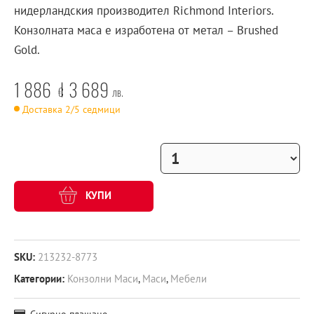
нидерландския производител Richmond Interiors.
Конзолната маса е изработена от метал – Brushed
Gold.
1 886
3 689
€
лв.
Доставка 2/5 седмици
КУПИ
SKU:
213232-8773
Категории:
Конзолни Маси
,
Маси
,
Мебели
Сигурно плащане