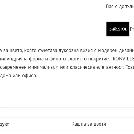
Вас с допъл
P
а за цветя, която съчетава луксозна визия с модерен дизай
 цилиндрична форма и финото златисто покритие. IRONVILLE
“, съвременен минимализъм или класическа елегантност. Тоз
 дома или офиса.
дукт
Кашпа за цветя