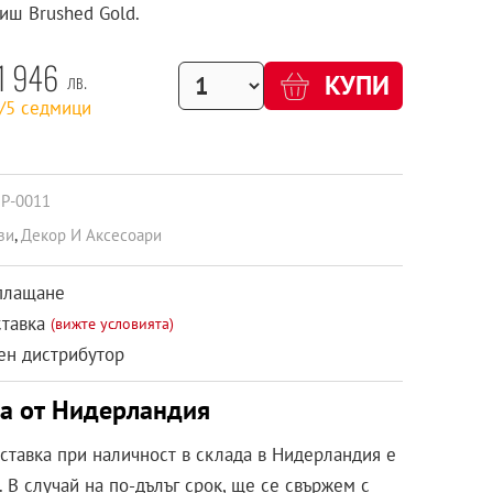
иш Brushed Gold.
1 946
лв.
КУПИ
2/5 седмици
FP-0011
зи
,
Декор И Аксесоари
плащане
ставка
(вижте условията)
н дистрибутор
ка от Нидерландия
оставка при наличност в склада в Нидерландия е
 В случай на по-дълъг срок, ще се свържем с