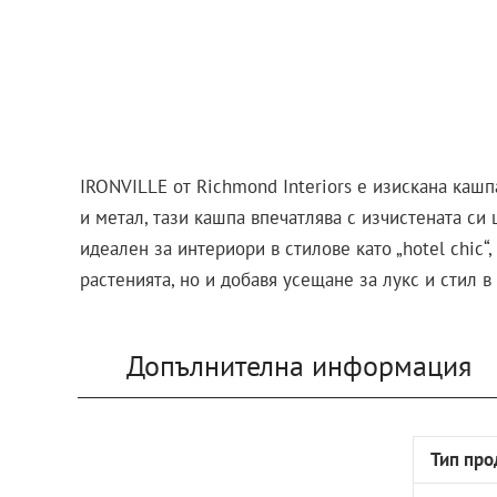
IRONVILLE от Richmond Interiors е изискана кашп
и метал, тази кашпа впечатлява с изчистената си
идеален за интериори в стилове като „hotel chic
растенията, но и добавя усещане за лукс и стил в
Допълнителна информация
Тип про