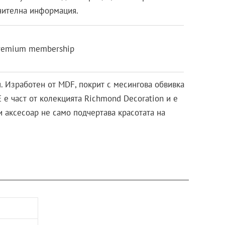
нителна информация.
remium membership
н. Изработен от MDF, покрит с месингова обвивка
 е част от колекцията Richmond Decoration и е
и аксесоар не само подчертава красотата на