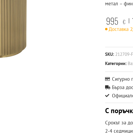
метал – фин
995
€
Доставка 
SKU:
212709-
Категории:
Ва
Сигурно 
Бърза до
Официале
С поръч
Срокът за д
2-4 седмици.