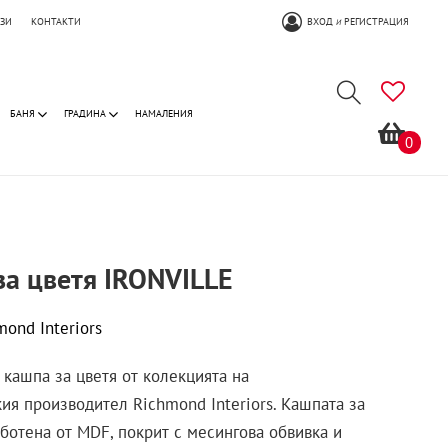
ОЗИ
КОНТАКТИ
ВХОД
РЕГИСТРАЦИЯ
И
БАНЯ
ГРАДИНА
НАМАЛЕНИЯ
0
за цветя IRONVILLE
mond Interiors
 кашпа за цветя от колекцията на
ия производител Richmond Interiors. Кашпата за
аботена от MDF, покрит с месингова обвивка и