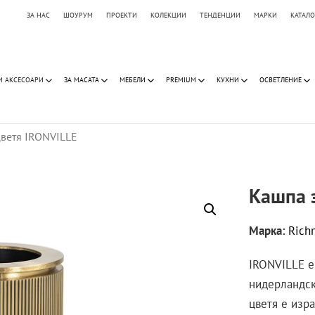
ЗА НАС
ШОУРУМ
ПРОЕКТИ
КОЛЕКЦИИ
ТЕНДЕНЦИИ
МАРКИ
КАТАЛ
И АКСЕСОАРИ
ЗА МАСАТА
МЕБЕЛИ
PREMIUM
КУХНИ
ОСВЕТЛЕНИЕ
цветя IRONVILLE
Кашпа 
Марка:
Rich
IRONVILLE е
нидерландск
цветя е изр