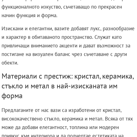
функционалното изкуство, съчетаващо по прекрасен
начин функция и форма.
Изискани и елегантни, вазите добавят лукс, разнообразие
и характер в обитаваното пространство. Служат като
привличащи вниманието акценти и дават възможност за
постигане на визуален баланс чрез съчетаване с други
обекти.
Материали с престиж: кристал, керамика,
стъкло и метал в най-изисканата им
форма
Предлаганите от нас вази са изработени от кристал,
висококачествено стъкло, керамика и метал. Всяка от тях
може да добави елегантност, топлина или модерен
привкус към интериора и да подчертае естетиката на