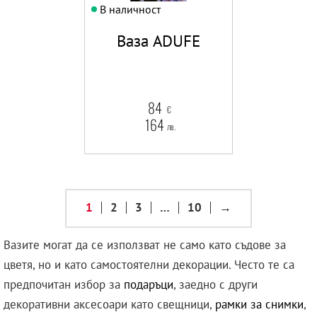
В наличност
Ваза ADUFE
84
€
164
лв.
1
2
3
…
10
→
Вазите могат да се използват не само като съдове за
цветя, но и като самостоятелни декорации. Често те са
предпочитан избор за
подаръци
, заедно с други
декоративни аксесоари като свещници,
рамки за снимки
,