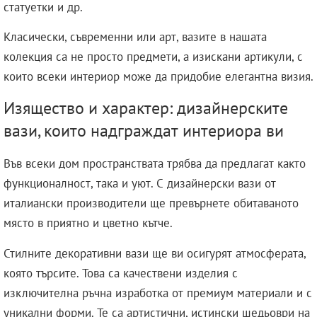
статуетки и др.
Класически, съвременни или арт, вазите в нашата
колекция са не просто предмети, а изискани артикули, с
които всеки интериор може да придобие елегантна визия.
Изящество и характер: дизайнерските
вази, които надграждат интериора ви
Във всеки дом пространствата трябва да предлагат както
функционалност, така и уют. С дизайнерски вази от
италиански производители ще превърнете обитаваното
място в приятно и цветно кътче.
Стилните декоративни вази ще ви осигурят атмосферата,
която търсите. Това са качествени изделия с
изключителна ръчна изработка от премиум материали и с
уникални форми. Те са артистични, истински шедьоври на