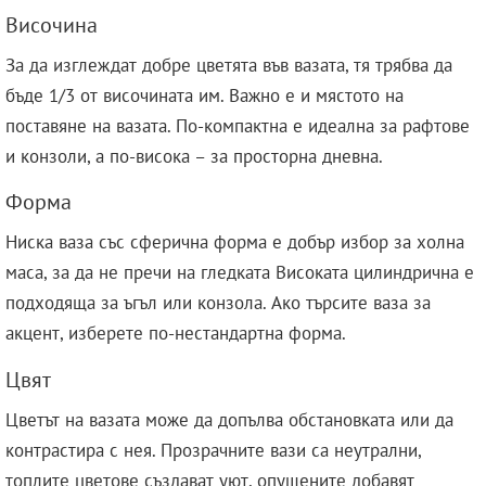
Височина
За да изглеждат добре цветята във вазата, тя трябва да
бъде 1/3 от височината им. Важно е и мястото на
поставяне на вазата. По-компактна е идеална за рафтове
и конзоли, а по-висока – за просторна дневна.
Форма
Ниска ваза със сферична форма е добър избор за холна
маса, за да не пречи на гледката Високата цилиндрична е
подходяща за ъгъл или конзола. Ако търсите ваза за
акцент, изберете по-нестандартна форма.
Цвят
Цветът на вазата може да допълва обстановката или да
контрастира с нея. Прозрачните вази са неутрални,
топлите цветове създават уют, опушените добавят