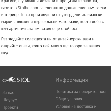
Красиви, с уникални дизайни и прецизна изработка,
вазите в Stolbg.com са елегантно допълнение към всеки
интериор. Те са произведени от утвърдени италиански
марки с вложени първокласни материали, което добавя
към артистичната им визия още стойност.
Разгледайте селекцията ни от дизайнерски вази и
открийте онази, която най-много ще говори за вашия
вкус.
Информация
Политика за поверителност
За нас
Общи условия
Шоурум
Условия на доставка и
Проекти