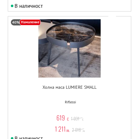
В наличност
Намаление
40%
Холна маса LUMIERE SMALL
Riflessi
619
1 031
€
€
1 211
2 016
лв.
лв.
В наличност