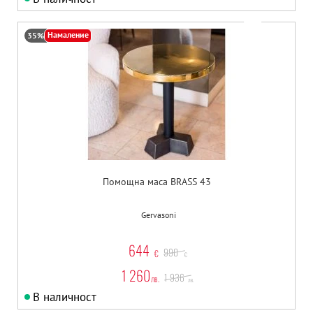
Намаление
35%
Помощна маса BRASS 43
Gervasoni
644
990
€
€
1 260
1 936
лв.
лв.
В наличност