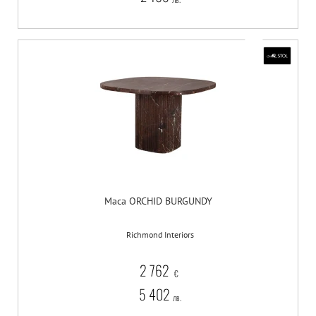
Маса ORCHID BURGUNDY
Richmond Interiors
2 762
€
5 402
лв.