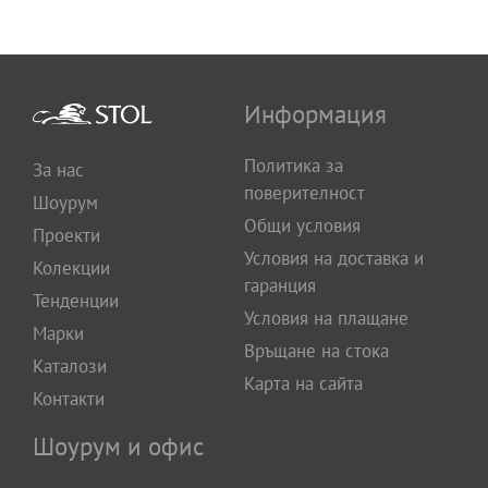
Информация
Политика за
За нас
поверителност
Шоурум
Общи условия
Проекти
Условия на доставка и
Колекции
гаранция
Тенденции
Условия на плащане
Марки
Връщане на стока
Каталози
Карта на сайта
Контакти
Шоурум и офис