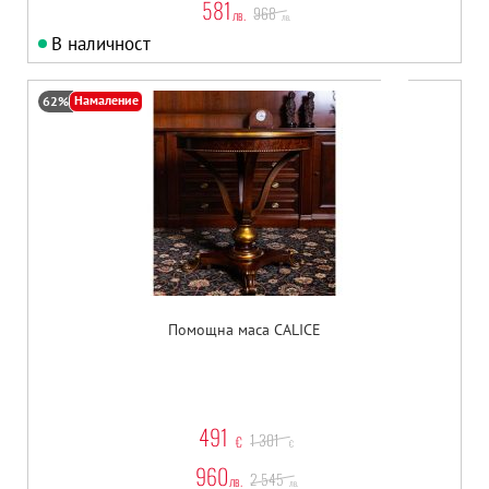
581
968
лв.
лв.
В наличност
Намаление
62%
Помощна маса CALICE
491
1 301
€
€
960
2 545
лв.
лв.