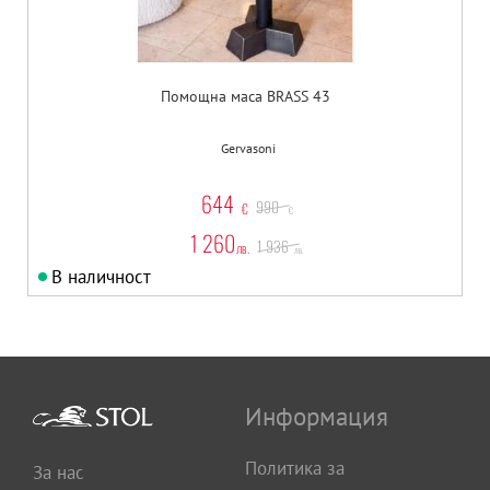
Помощна маса BRASS 43
Gervasoni
644
990
€
€
1 260
1 936
лв.
лв.
В наличност
Информация
Политика за
За нас