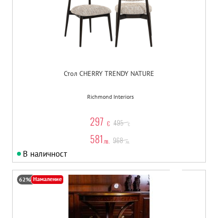
Стол CHERRY TRENDY NATURE
Richmond Interiors
297
495
€
€
581
968
лв.
лв.
В наличност
Намаление
62%