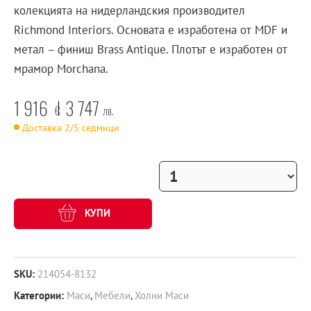
колекцията на нидерландския производител
Richmond Interiors. Основата е изработена от MDF и
метал – финиш Brass Antique. Плотът е изработен от
мрамор Morchana.
1 916
3 747
€
лв.
Доставка 2/5 седмици
КУПИ
SKU:
214054-8132
Категории:
Маси
,
Мебели
,
Холни Маси