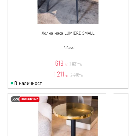
Холна маса LUMIERE SMALL
Riflessi
619
1 031
€
€
1 211
2 016
лв.
лв.
В наличност
Намаление
35%