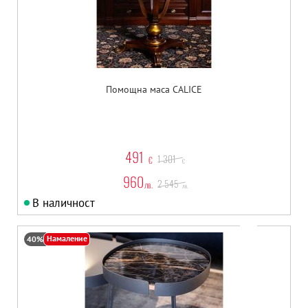
Помощна маса CALICE
491
1 301
€
€
960
2 545
лв.
лв.
В наличност
Намаление
40%