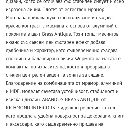
дизайн, която се отличава със стабилен силует и ясно
изразена линия. Плотът от естествен мрамор
Morchana придава луксозно излъчване и създава
красив контраст с масивната основа от алуминий с
покритие в цвят Brass Antique. Този топъл месингов
нюанс със съвсем лек състарен ефект добавя
дълбочина и характер, като същевременно създава
спокойна и балансирана визия. Формата на масата е
компактна, но изразителна, което я превръща в
стилен централен акцент в зоната за сядане.
Благодарение на комбинацията от мрамор, алуминий
и MDF, моделът съчетава устойчивост, стабилност и
изискан дизайн. ABANDOS BRASS ANTIQUE от
RICHMOND INTERIORS е идеално решение за хол,
като предлага удобна повърхност за декорации, книги
и аксесоари, като същевременно придава на