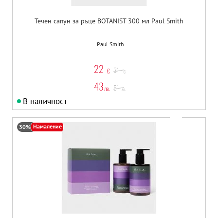
Течен сапун за ръце BOTANIST 300 мл Paul Smith
Paul Smith
22
31
€
€
43
61
лв.
лв.
В наличност
Намаление
30%