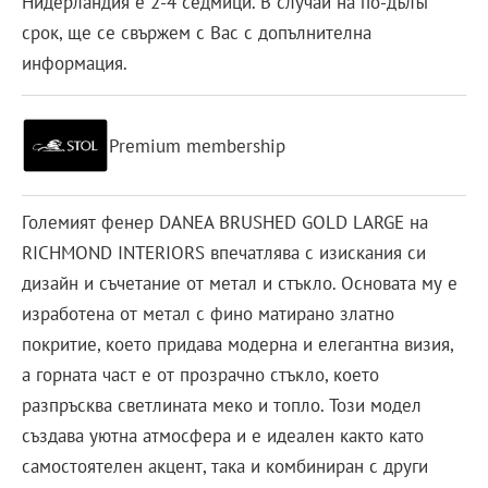
Нидерландия е 2-4 седмици. В случай на по-дълъг
срок, ще се свържем с Вас с допълнителна
информация.
Premium membership
Големият фенер DANEA BRUSHED GOLD LARGE на
RICHMOND INTERIORS впечатлява с изискания си
дизайн и съчетание от метал и стъкло. Основата му е
изработена от метал с фино матирано златно
покритие, което придава модерна и елегантна визия,
а горната част е от прозрачно стъкло, което
разпръсква светлината меко и топло. Този модел
създава уютна атмосфера и е идеален както като
самостоятелен акцент, така и комбиниран с други