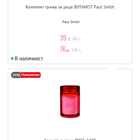
Комплект грижа за ръце BOTANIST Paul Smith
Paul Smith
39
56
€
€
76
110
лв.
лв.
В наличност
Намаление
30%