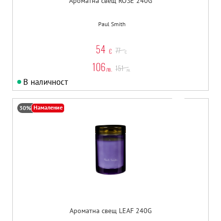
Ароматна свещ ROSE 240G
Paul Smith
54
77
€
€
106
151
лв.
лв.
В наличност
Намаление
30%
Ароматна свещ LEAF 240G