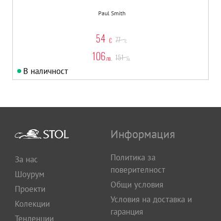
Paul Smith
54
77
€
€
106
151
лв.
лв.
В наличност
Информация
Политика за
За нас
поверителност
Шоурум
Общи условия
Проекти
Условия на доставка и
Колекции
гаранция
Тенденции