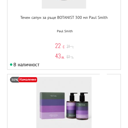
Течен сапун за ръце BOTANIST 300 мл Paul Smith
Paul Smith
22
31
€
€
43
61
лв.
лв.
В наличност
Намаление
30%