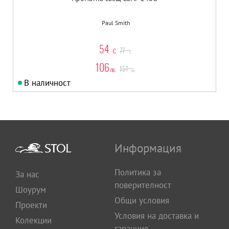
Paul Smith
54
77
€
€
106
151
лв.
лв.
В наличност
Информация
Политика за
За нас
поверителност
Шоурум
Общи условия
Проекти
Условия на доставка и
Колекции
гаранция