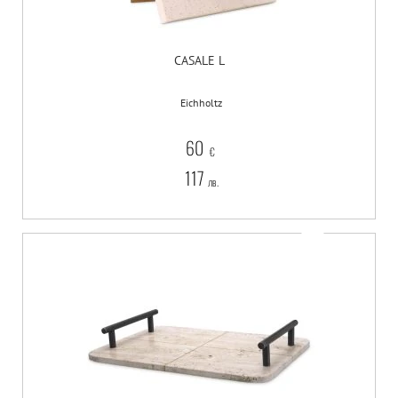
CASALE L
Eichholtz
60
€
117
лв.