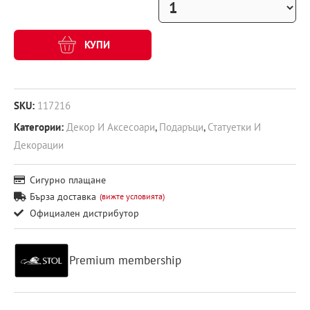
КУПИ
SKU:
117216
Категории:
Декор И Аксесоари
,
Подаръци
,
Статуетки И
Декорации
Сигурно плащане
Бърза доставка
(вижте условията)
Официален дистрибутор
Premium membership