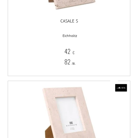
CASALE S
Eichholtz
42
€
82
лв.