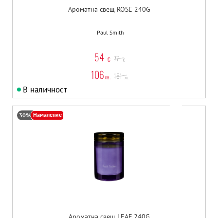
Ароматна свещ ROSE 240G
Paul Smith
54
77
€
€
106
151
лв.
лв.
В наличност
Намаление
30%
Ароматна свещ LEAF 240G