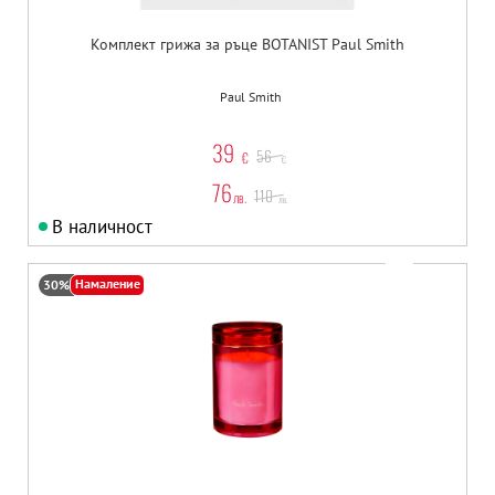
Комплект грижа за ръце BOTANIST Paul Smith
Paul Smith
39
56
€
€
76
110
лв.
лв.
В наличност
Намаление
30%