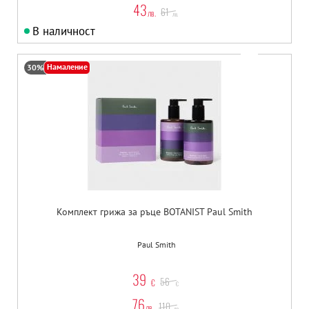
43
61
лв.
лв.
В наличност
Намаление
30%
Комплект грижа за ръце BOTANIST Paul Smith
Paul Smith
39
56
€
€
76
110
лв.
лв.