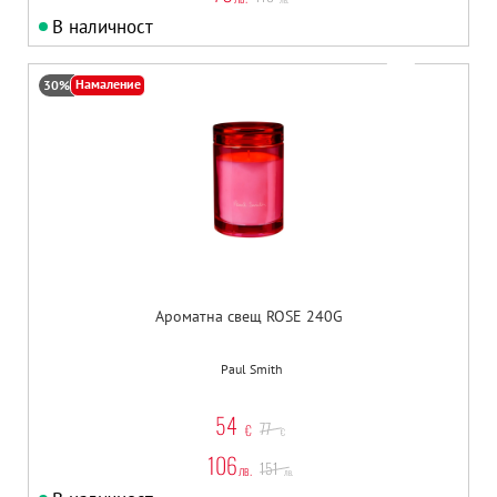
В наличност
Намаление
30%
Ароматна свещ ROSE 240G
Paul Smith
54
77
€
€
106
151
лв.
лв.