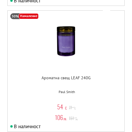
В наличност
Намаление
30%
Ароматна свещ LEAF 240G
Paul Smith
54
77
€
€
106
151
лв.
лв.
В наличност