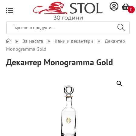
0
За масата
Кани и декантери
Декантер
Monogramma Gold
Декантер Monogramma Gold