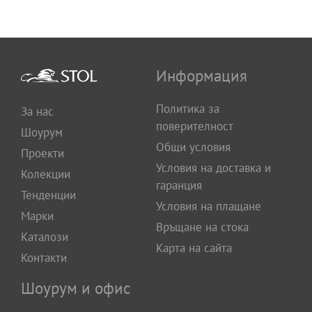
Информация
Политика за
За нас
поверителност
Шоурум
Общи условия
Проекти
Условия на доставка и
Колекции
гаранция
Тенденции
Условия на плащане
Марки
Връщане на стока
Каталози
Карта на сайта
Контакти
Шоурум и офис