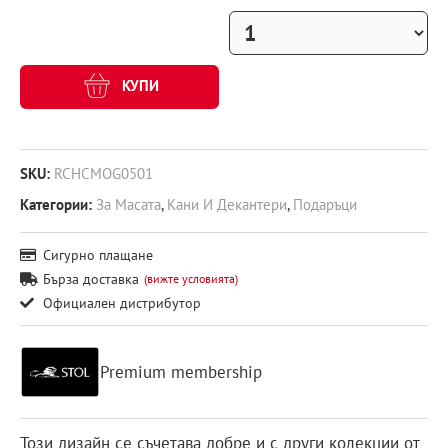
КУПИ
SKU:
RCHCMOG0501
Категории:
За Масата
,
Кани И Декантери
,
Подаръци
Сигурно плащане
Бърза доставка
(вижте условията)
Официален дистрибутор
Premium membership
Този дизайн се съчетава добре и с други колекции от